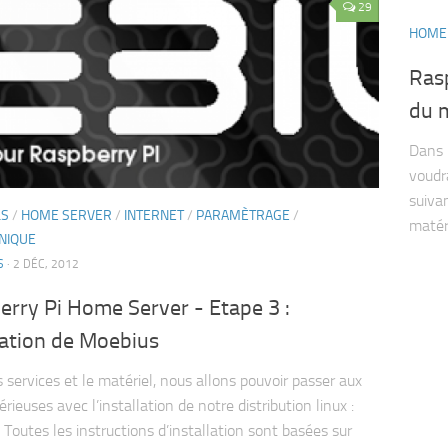
29
HOME
Rasp
du m
Dans m
voudr
suiva
LS
/
HOME SERVER
/
INTERNET
/
PARAMÈTRAGE
/
matéri
NIQUE
S
· 2 DÉC, 2012
rry Pi Home Server - Etape 3 :
lation de Moebius
s services et le matériel, nous allons pouvoir passer aux
rieuses avec l’installation de notre distribution linux :
 Toutes les instructions d’installation sont basées sur