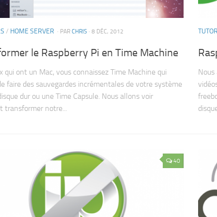
LS
/
HOME SERVER
TUTOR
· PAR
CHRIS
· 8 DÉC, 2012
former le Raspberry Pi en Time Machine
Rasp
x qui ont un Mac, vous connaissez Time Machine qui
Nous 
e faire des sauvegardes incrémentales de votre système
vidéos
disque dur ou une Time Capsule. Nous allons voir
freeb
transformer notre...
disque
40