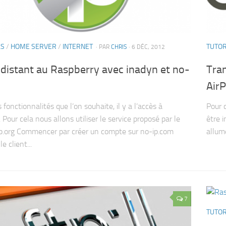
LS
/
HOME SERVER
/
INTERNET
TUTOR
· PAR
CHRIS
· 6 DÉC, 2012
distant au Raspberry avec inadyn et no-
Tran
AirP
 fonctionnalités que l’on souhaite, il y a l’accès à
Pour 
 Pour cela nous allons utiliser le service proposé par le
être 
ip.org Commencer par créer un compte sur no-ip.com
allume
le client...
7
TUTOR