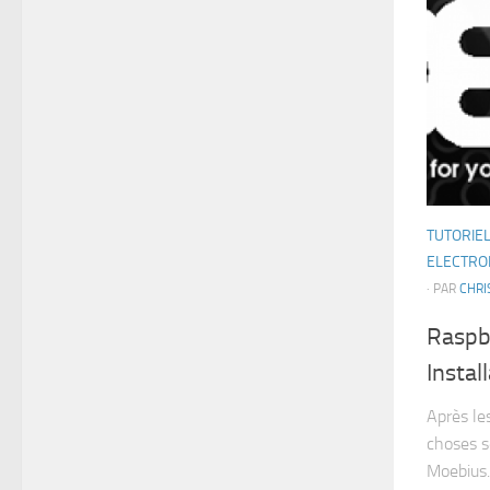
TUTORIE
ELECTRO
· PAR
CHRI
Raspbe
Instal
Après le
choses sé
Moebius.