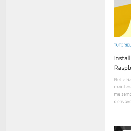
TUTORIE
Instal
Raspb
Notre Ras
maintena
me sembl
d’envoye