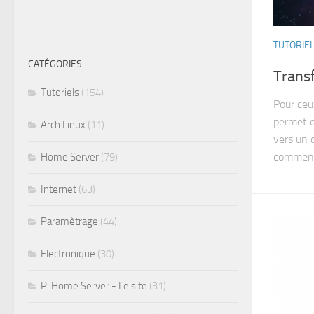
TUTORIE
CATÉGORIES
Trans
Tutoriels
(154)
Pour ceu
permet d
Arch Linux
(11)
vers un 
comment 
Home Server
(79)
Internet
(63)
Paramètrage
(44)
Electronique
(30)
Pi Home Server - Le site
(31)