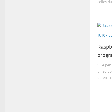
celles du 
TUTORIE
Raspbe
progr
Si je pe
un serve
détermine