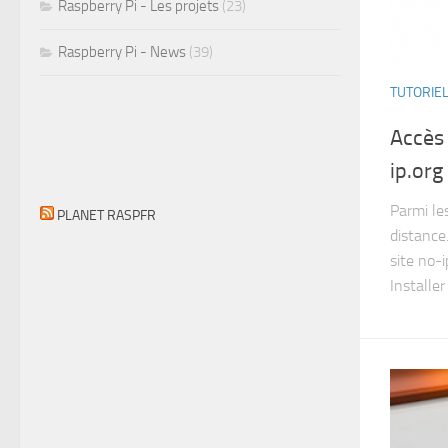
Raspberry Pi - Les projets
(23)
Raspberry Pi - News
(39)
TUTORIE
Accès 
ip.org
Parmi les
PLANET RASPFR
distance.
site no-
Installer 