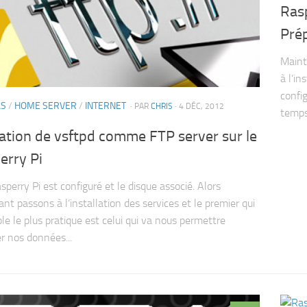
Ras
Pré
Maint
à l’i
confi
LS
/
HOME SERVER
/
INTERNET
· PAR
CHRIS
· 4 DÉC, 2012
temps 
lation de vsftpd comme FTP server sur le
erry Pi
perry Pi est configuré et le disque associé. Alors
nt passons à l’installation des services et le premier qui
e le plus pratique est celui qui va nous permettre
r nos données...