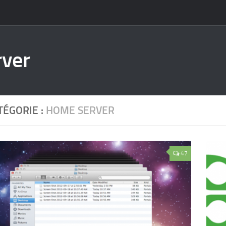
rver
TÉGORIE :
HOME SERVER
47