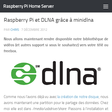
Raspberry Pi Home Server
TUTORIELS
/
HOME SERVER
23 COMMENTS
Raspberry Pi et DLNA grâce à minidlna
PAR
CHRIS
·
7 DÉCEMBRE 2012
Nous allons maintenant rendre disponible notre bibliothèque de
vidéos (et autres support si vous le souhaitez) vers votre télé ou
freebox.
Comme nous l’avons déjà vu avec
la création de notre disque
, nous
avons maintenant une partition pour le partage des données. Chez
moi elle est dans
/media/usbdrive/share
. Passons à l’installation et