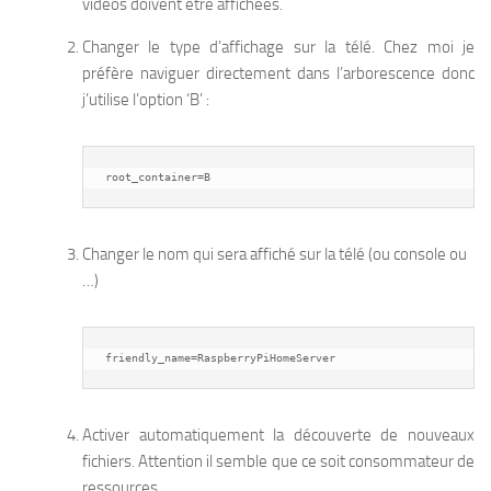
vidéos doivent être affichées.
Changer le type d’affichage sur la télé. Chez moi je
préfère naviguer directement dans l’arborescence donc
j’utilise l’option ‘B’ :
root_container=B
Changer le nom qui sera affiché sur la télé (ou console ou
…)
friendly_name=RaspberryPiHomeServer
Activer automatiquement la découverte de nouveaux
fichiers. Attention il semble que ce soit consommateur de
ressources.