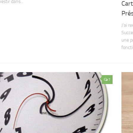
vestir dans...
Cart
Pré
J’ai 
Succes
une p
foncti
7