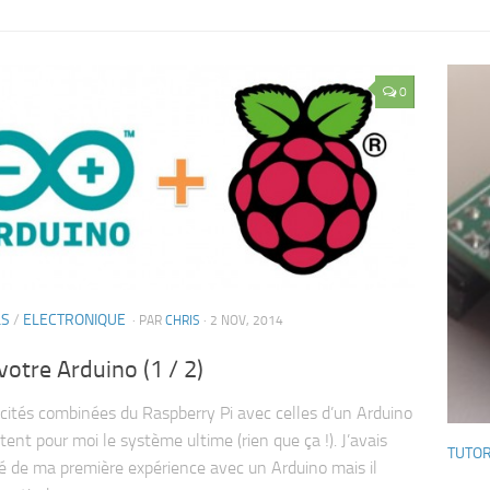
0
LS
/
ELECTRONIQUE
· PAR
CHRIS
· 2 NOV, 2014
votre Arduino (1 / 2)
cités combinées du Raspberry Pi avec celles d’un Arduino
ent pour moi le système ultime (rien que ça !). J’avais
TUTOR
lé de ma première expérience avec un Arduino mais il