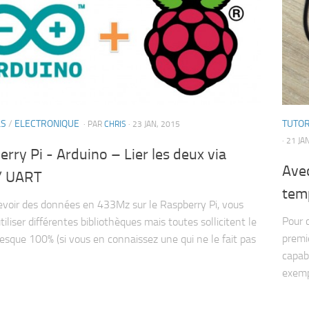
LS
/
ELECTRONIQUE
TUTOR
· PAR
CHRIS
· 23 JAN, 2015
· 21 JA
rry Pi - Arduino – Lier les deux via
Ave
 / UART
temp
evoir des données en 433Mz sur le Raspberry Pi, vous
Pour 
iliser différentes bibliothèques mais toutes sollicitent le
premi
esque 100% (si vous en connaissez une qui ne le fait pas
capab
exemp