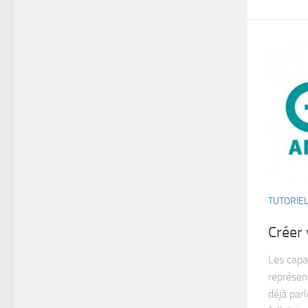
TUTORIE
Créer 
Les capa
représent
déjà par