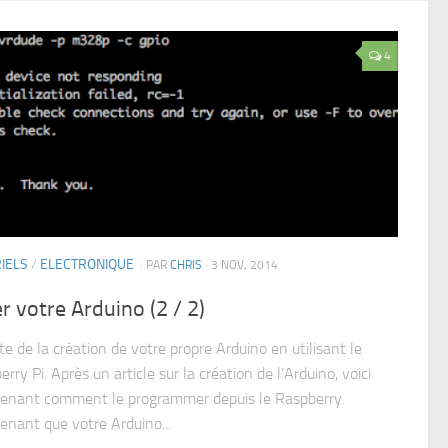
4
IELS
/
ELECTRONIQUE
· PAR
CHRIS
· 3 NOV, 2014
r votre Arduino (2 / 2)
te de la création de votre propre Arduino en utilisant le
rry Pi. Après un article sur la création de l’Arduino, voici
enant comment le programmer depuis le Raspberry.
enant que votre Arduino...