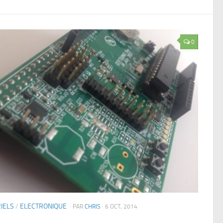
0
IELS
/
ELECTRONIQUE
· PAR
CHRIS
· 6 OCT, 2014