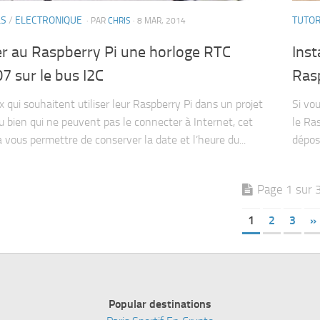
LS
/
ELECTRONIQUE
TUTOR
· PAR
CHRIS
· 8 MAR, 2014
er au Raspberry Pi une horloge RTC
Inst
 sur le bus I2C
Ras
x qui souhaitent utiliser leur Raspberry Pi dans un projet
Si vo
u bien qui ne peuvent pas le connecter à Internet, cet
le Ra
a vous permettre de conserver la date et l’heure du...
déposé
Page 1 sur 
1
2
3
»
Popular destinations