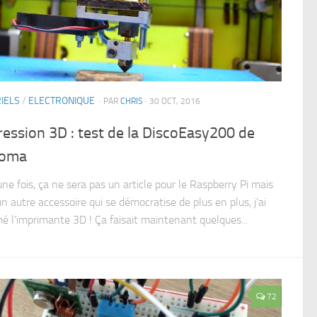
IELS
/
ELECTRONIQUE
· PAR
CHRIS
· 30 OCT, 2016
ession 3D : test de la DiscoEasy200 de
oma
ne fois, ça ne sera pas un article pour le Raspberry Pi mais
n autre accessoire qui se démocratise de plus en plus, j’ai
 l’imprimante 3D ! Ça faisait maintenant quelques...
72