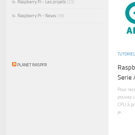
Raspberry Pi - Les projets
(23)
Raspberry Pi - News
(39)
TUTORIE
PLANET RASPFR
Raspbe
Serie
Pour rec
pouvez ut
CPU à pr
je...