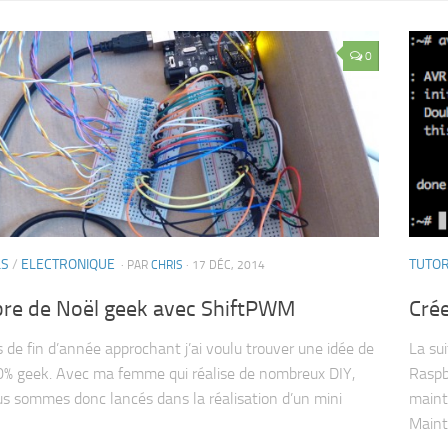
0
LS
/
ELECTRONIQUE
TUTOR
· PAR
CHRIS
· 17 DÉC, 2014
bre de Noël geek avec ShiftPWM
Crée
s de fin d’année approchant j’ai voulu trouver une idée de
La sui
% geek. Avec ma femme qui réalise de nombreux DIY,
Raspbe
s sommes donc lancés dans la réalisation d’un mini
maint
Maint