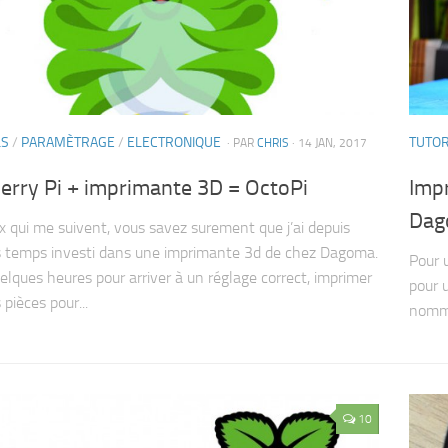
LS
/
PARAMÈTRAGE
/
ELECTRONIQUE
TUTOR
· PAR
CHRIS
· 14 JAN, 2017
erry Pi + imprimante 3D = OctoPi
Impr
Dag
x qui me suivent, vous savez surement que j’ai depuis
 temps investi dans une imprimante 3d de chez Dagoma.
Pour u
elques heures pour arriver à un réglage correct, imprimer
pour u
pièces pour...
nommé
10