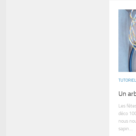
TUTORIE
Un ar
Les fête
déco 100
nous nou
sapin....