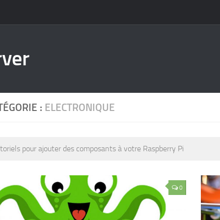
rver
TÉGORIE :
ELECTRONIQUE
toriels pour ajouter des composants à votre Raspberry Pi
0