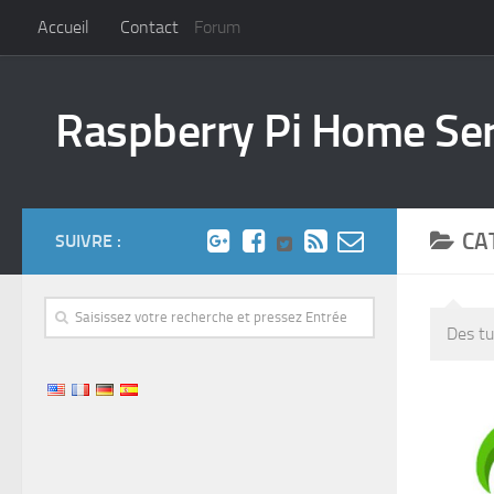
Accueil
Contact
Forum
Raspberry Pi Home Se
CA
SUIVRE :
Des tu