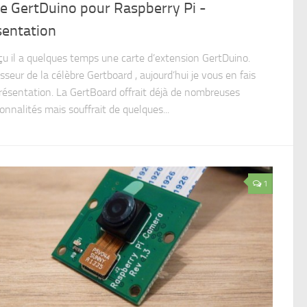
e GertDuino pour Raspberry Pi -
sentation
reçu il a quelques temps une carte d’extension GertDuino.
seur de la célèbre Gertboard , aujourd’hui je vous en fais
résentation. La GertBoard offrait déjà de nombreuses
onnalités mais souffrait de quelques...
1