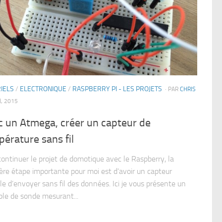
IELS
/
ELECTRONIQUE
/
RASPBERRY PI - LES PROJETS
· PAR
CHRIS
N, 2015
c un Atmega, créer un capteur de
érature sans fil
continuer le projet de domotique avec le Raspberry, la
ère étape importante pour moi est d’avoir un capteur
le d’envoyer sans fil des données. Ici je vous présente un
le de sonde mesurant...