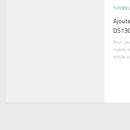
TUTORIE
Ajout
DS1307
Pour ceu
mobile o
article v