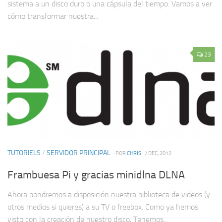
sistema a un disco duro o una cápsula del tiempo. Vamos a ver
cómo transformar nuestra...
23
TUTORIELS
/
SERVIDOR PRINCIPAL
· POR
CHRIS
· 7 DEC, 2012
Frambuesa Pi y gracias minidlna DLNA
Ahora pondremos a disposición nuestra biblioteca de videos (y
otros medios si quieres) a su TV o freebox. Como ya hemos
visto con la creación de nuestro disco, Tenemos...