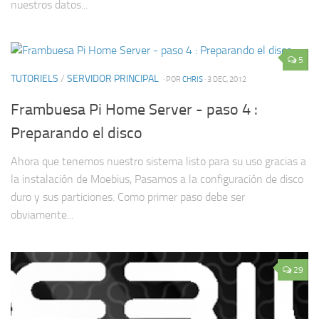
nuestros datos...
5
TUTORIELS
/
SERVIDOR PRINCIPAL
· POR
CHRIS
· 3 DEC, 2012
Frambuesa Pi Home Server - paso 4 :
Preparando el disco
Ahora que tenemos nuestro sistema listo para su uso gracias a
la instalación de Moebius, Pasamos a la configuración de disco
duro y sus particiones. Como primer paso debe ser
obviamente...
29