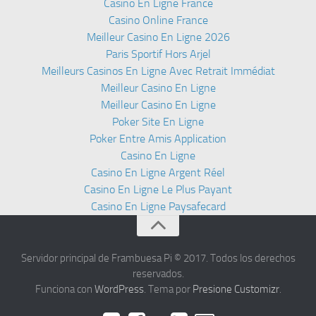
Casino En Ligne France
Casino Online France
Meilleur Casino En Ligne 2026
Paris Sportif Hors Arjel
Meilleurs Casinos En Ligne Avec Retrait Immédiat
Meilleur Casino En Ligne
Meilleur Casino En Ligne
Poker Site En Ligne
Poker Entre Amis Application
Casino En Ligne
Casino En Ligne Argent Réel
Casino En Ligne Le Plus Payant
Casino En Ligne Paysafecard
Servidor principal de Frambuesa Pi © 2017. Todos los derechos
reservados.
Funciona con
WordPress
. Tema por
Presione Customizr
.