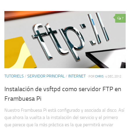
7
TUTORIELS
/
SERVIDOR PRINCIPAL
/
INTERNET
· POR
CHRIS
· 4 DEC, 2012
Instalación de vsftpd como servidor FTP en
Frambuesa Pi
Nuestro Frambuesa Pi está configurado y asociada al disco. Así
que ahora la vuelta a la instalación del servicio y el primero
que parece que la más práctica es la que permitirá enviar