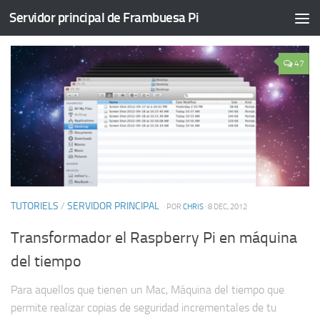
Servidor principal de Frambuesa Pi
CATEGORÍA:
SERVIDOR PRINCIPAL
47
TUTORIELS
/
SERVIDOR PRINCIPAL
· POR
CHRIS
· 8 DEC, 2012
Transformador el Raspberry Pi en máquina
del tiempo
Para aquellos que tienen un Mac, Máquina del tiempo que
permite realizar copias de seguridad incrementales de tu