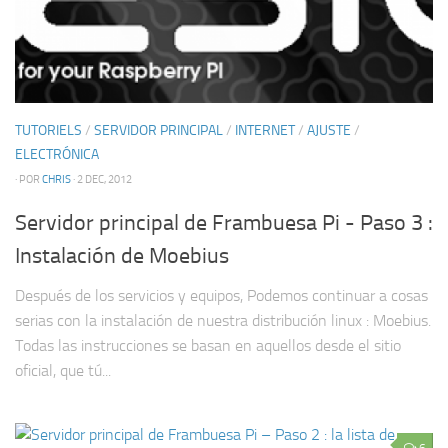
TUTORIELS
/
SERVIDOR PRINCIPAL
/
INTERNET
/
AJUSTE
/
ELECTRÓNICA
· POR
CHRIS
· 2 DEC, 2012
Servidor principal de Frambuesa Pi - Paso 3 :
Instalación de Moebius
Después de los servicios y equipos, Podemos continuar a cosas
serias con la instalación de nuestra distribución linux : Moebius.
Todas las instrucciones se basan en aquellos desde el sitio
oficial, que tú...
6