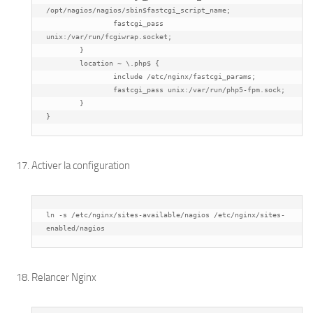
/opt/nagios/nagios/sbin$fastcgi_script_name;

		fastcgi_pass 
unix:/var/run/fcgiwrap.socket;

        }

	location ~ \.php$ {

                include /etc/nginx/fastcgi_params;

                fastcgi_pass unix:/var/run/php5-fpm.sock;

        }

}
Activer la configuration
ln -s /etc/nginx/sites-available/nagios /etc/nginx/sites-
enabled/nagios
Relancer Nginx