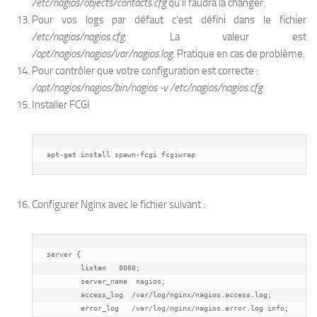
/etc/nagios/objects/contacts.cfg
qu’il faudra la changer.
Pour vos logs par défaut c’est défini dans le fichier
/etc/nagios/nagios.cfg
. La valeur est
/opt/nagios/nagios/var/nagios.log
. Pratique en cas de problème.
Pour contrôler que votre configuration est correcte :
/opt/nagios/nagios/bin/nagios -v /etc/nagios/nagios.cfg
Installer FCGI
apt-get install spawn-fcgi fcgiwrap
Configurer Nginx avec le fichier suivant :
server {

	listen   8080;

	server_name  nagios;

	access_log  /var/log/nginx/nagios.access.log;

	error_log   /var/log/nginx/nagios.error.log info;
