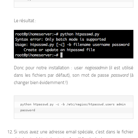
Le résultat :
Donc pour notre installation : user
nagiosadmin
(il est utilisé
dans les fichiers par défaut), son mot de passe
password
(à
changer bien évidemment !)
python htpasswd.py -c -b /etc/nagios/htpasswd.users admin 
password
Si vous avez une adresse email spéciale, c’est dans le fichier