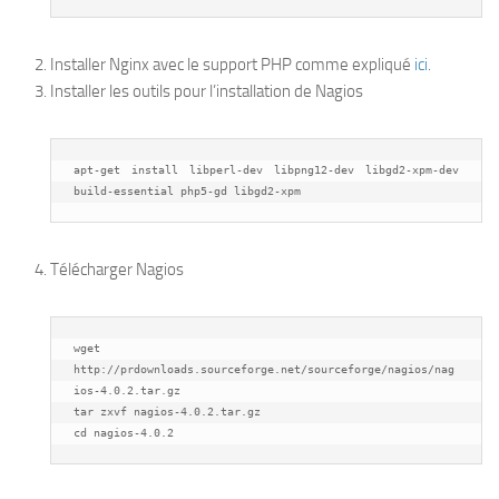
Installer Nginx avec le support PHP comme expliqué
ici
.
Installer les outils pour l’installation de Nagios
apt-get install libperl-dev libpng12-dev libgd2-xpm-dev 
build-essential php5-gd libgd2-xpm
Télécharger Nagios
wget 
http://prdownloads.sourceforge.net/sourceforge/nagios/nag
ios-4.0.2.tar.gz

tar zxvf nagios-4.0.2.tar.gz

cd nagios-4.0.2