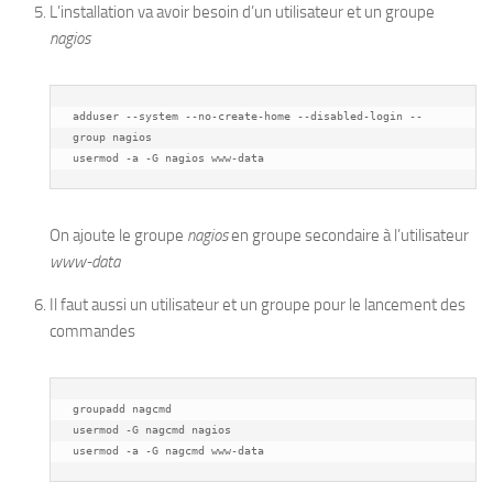
L’installation va avoir besoin d’un utilisateur et un groupe
nagios
adduser --system --no-create-home --disabled-login --
group nagios

usermod -a -G nagios www-data
On ajoute le groupe
nagios
en groupe secondaire à l’utilisateur
www-data
Il faut aussi un utilisateur et un groupe pour le lancement des
commandes
groupadd nagcmd

usermod -G nagcmd nagios

usermod -a -G nagcmd www-data