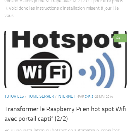
version 6 alors je me rattrape avec la 7 (7.0.1 pour être précis
!). Voici donc les instructions d’installation misent à jour ! Je
vous...
36
TUTORIELS
/
HOME SERVER
/
INTERNET
· PAR
CHRIS
· 23 MAI, 2014
Transformer le Raspberry Pi en hot spot Wifi
avec portail captif (2/2)
Pour une installation du hotspot en automatique, consultez