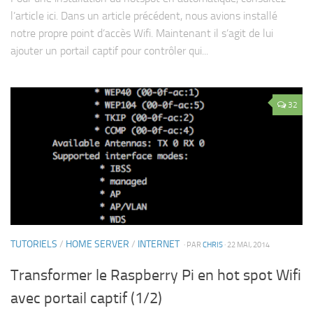
l’article ici. Dans un article précédent, nous avions installé
notre propre point d’accès Wifi. Maintenant il s’agit de lui
ajouter un portail captif pour contrôler qui...
32
TUTORIELS
/
HOME SERVER
/
INTERNET
· PAR
CHRIS
· 22 MAI, 2014
Transformer le Raspberry Pi en hot spot Wifi
avec portail captif (1/2)