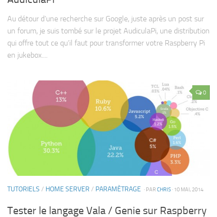
Au détour d’une recherche sur Google, juste après un post sur
un forum, je suis tombé sur le projet AudiculaPi, une distribution
qui offre tout ce qu’il faut pour transformer votre Raspberry Pi
en jukebox....
0
TUTORIELS
/
HOME SERVER
/
PARAMÈTRAGE
· PAR
CHRIS
· 10 MAI, 2014
Tester le langage Vala / Genie sur Raspberry