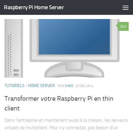
Raspberry Pi Home Server
CATÉGORIE :
TUTORIELS
0
TUTORIELS
/
HOME SERVER
· PAR
CHRIS
· 22 SEP, 2014
Transformer votre Raspberry Pi en thin
client
Dans l’entreprise et maintenant aussi à la maison, les serveurs
virtuels se multiplient. Pour s’y connecter, pas besoin d’un