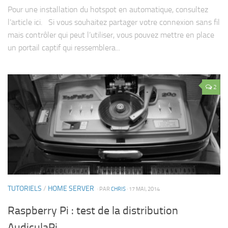
Pour une installation du hotspot en automatique, consultez
l’article ici. Si vous souhaitez partager votre connexion sans fil
mais contrôler qui peut l’utiliser, vous pouvez mettre en place
un portail captif qui ressemblera...
2
TUTORIELS
/
HOME SERVER
· PAR
CHRIS
· 17 MAI, 2014
Raspberry Pi : test de la distribution
AudiculaPi