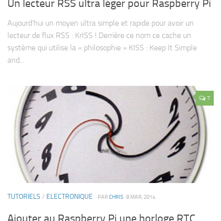
Un lecteur RSS ultra léger pour Raspberry Pi
Aujourd’hui un moyen ultra simple et rapide pour avoir un
lecteur de flux RSS : KrISS ! Derrière ce nom ce cache un
système qui utilise la « philosophie » KISS : Keep It Simple
and...
7
TUTORIELS
/
ELECTRONIQUE
· PAR
CHRIS
· 8 MAR, 2014
Ajouter au Raspberry Pi une horloge RTC