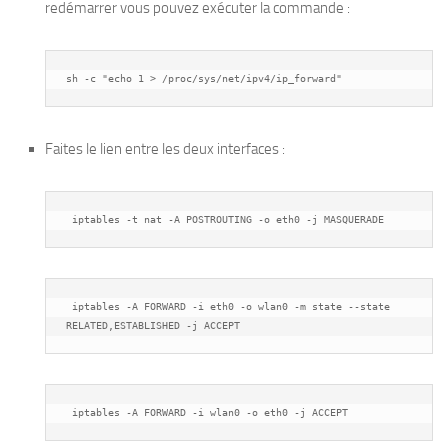
redémarrer vous pouvez exécuter la commande :
sh -c "echo 1 > /proc/sys/net/ipv4/ip_forward"
Faites le lien entre les deux interfaces :
 iptables -t nat -A POSTROUTING -o eth0 -j MASQUERADE
 iptables -A FORWARD -i eth0 -o wlan0 -m state --state 
RELATED,ESTABLISHED -j ACCEPT
 iptables -A FORWARD -i wlan0 -o eth0 -j ACCEPT