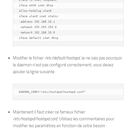
iface eth0 inet dhcp

allow-hotplug wlan0

iface wlan0 inet static

 address 192.168.10.1

 netmask 255.255.255.0

 network 192.168.10.0

iface default inet dhcp
Modifier le fichier
/etc/default/hostapd
. Je ne sais pas pourquoi
le daemon n’est pas configuré correctement, vous devez
ajouter la ligne suivante :
DAEMON_CONF="/etc/hostapd/hostapd.conf"
Maintenant il faut créer ce fameux fichier
/etc/hostapd/hostapd.conf
. Utilisez les commentaires pour
modifier les paramètres en fonction de votre besoin :