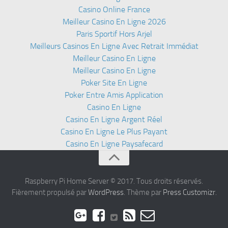
Casino Online France
Meilleur Casino En Ligne 2026
Paris Sportif Hors Arjel
Meilleurs Casinos En Ligne Avec Retrait Immédiat
Meilleur Casino En Ligne
Meilleur Casino En Ligne
Poker Site En Ligne
Poker Entre Amis Application
Casino En Ligne
Casino En Ligne Argent Réel
Casino En Ligne Le Plus Payant
Casino En Ligne Paysafecard
Raspberry Pi Home Server © 2017. Tous droits réservés.
Fièrement propulsé par
WordPress
. Thème par
Press Customizr
.