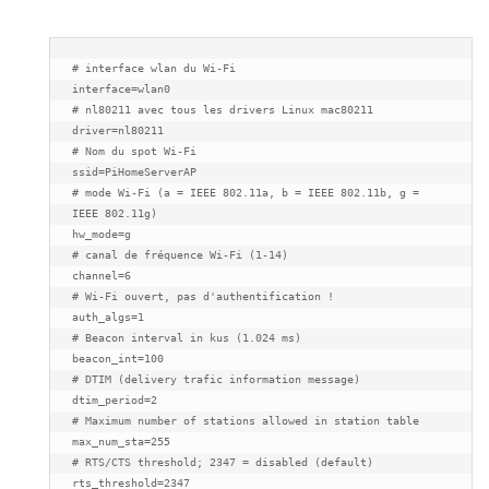
# interface wlan du Wi-Fi

interface=wlan0

# nl80211 avec tous les drivers Linux mac80211

driver=nl80211

# Nom du spot Wi-Fi

ssid=PiHomeServerAP

# mode Wi-Fi (a = IEEE 802.11a, b = IEEE 802.11b, g = 
IEEE 802.11g)

hw_mode=g

# canal de fréquence Wi-Fi (1-14)

channel=6

# Wi-Fi ouvert, pas d'authentification !

auth_algs=1

# Beacon interval in kus (1.024 ms)

beacon_int=100

# DTIM (delivery trafic information message)

dtim_period=2

# Maximum number of stations allowed in station table

max_num_sta=255

# RTS/CTS threshold; 2347 = disabled (default)

rts_threshold=2347
