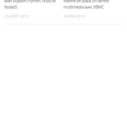
avec support Python, Ruby et
Mettre en place un centre
NodeJS
multimédia avec XBMC
23 AOÛT 2013
18 MAI 2013