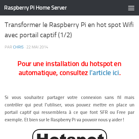
Raspberry Pi Home Server
TUTORIELS
/
HOME SERVER
/
INTERNET
30 COMMENTS
Transformer le Raspberry Pi en hot spot Wifi
avec portail captif (1/2)
PAR
CHRIS
·
22 MAI 2014
Pour une installation du hotspot en
automatique, consultez
l’article ici
.
Si vous souhaitez partager votre connexion sans fil mais
contrôler qui peut l’utiliser, vous pouvez mettre en place un
portail captif qui ressemblera à ce que font SFR ou Free par
exemple. Et bien sur le Raspberry Pi va pouvoir nous y aider !