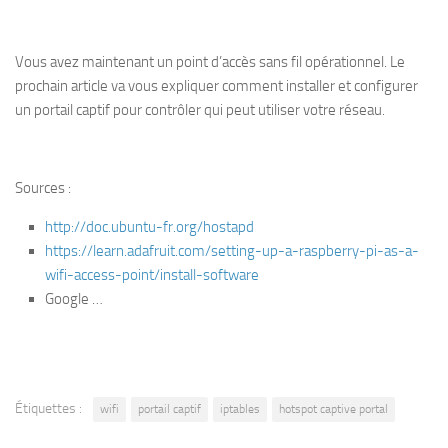
Vous avez maintenant un point d’accès sans fil opérationnel. Le
prochain article va vous expliquer comment installer et configurer
un portail captif pour contrôler qui peut utiliser votre réseau.
Sources :
http://doc.ubuntu-fr.org/hostapd
https://learn.adafruit.com/setting-up-a-raspberry-pi-as-a-
wifi-access-point/install-software
Google …
Étiquettes :
wifi
portail captif
iptables
hotspot captive portal