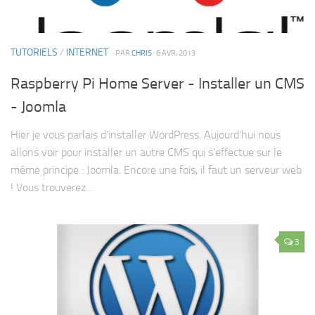
TUTORIELS
/
INTERNET
· PAR
CHRIS
· 6 AVR, 2013
Raspberry Pi Home Server - Installer un CMS
- Joomla
Hier je vous parlais d’installer WordPress. Aujourd’hui nous
allons voir pour installer un autre CMS qui s’effectue sur le
même principe : Joomla. Encore une fois, il faut un serveur web
! Vous trouverez...
3