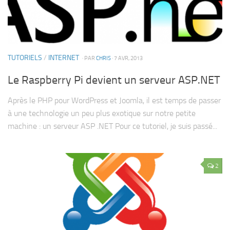
TUTORIELS
/
INTERNET
· PAR
CHRIS
· 7 AVR, 2013
Le Raspberry Pi devient un serveur ASP.NET
Après le PHP pour WordPress et Joomla, il est temps de passer
à une technologie un peu plus exotique sur notre petite
machine : un serveur ASP .NET Pour ce tutoriel, je suis passé...
2