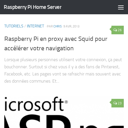
Raspberry Pi Home Server
CATÉGORIE :
TUTORIELS
TUTORIELS
/
INTERNET
· PAR
CHRIS
· 9 AVR, 2013
26
Raspberry Pi en proxy avec Squid pour
accélérer votre navigation
Lorsque plusieurs personnes utilisent votre connexion, ça peut
bouchonner. Surtout si chez vous il y a des fans de Pinterest,
Facebook, etc. Les pages vont se rafraichir mais souvent avec
des données communes. Et...
23