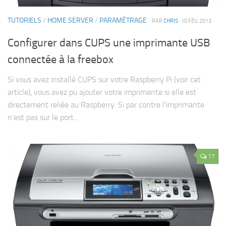
TUTORIELS
/
HOME SERVER
/
PARAMÈTRAGE
· PAR
CHRIS
· 10 FÉV, 2013
Configurer dans CUPS une imprimante USB
connectée à la freebox
Si vous avez installé CUPS sur votre Raspberry Pi (voir cet
article), vous avez pu ajouter votre imprimante si elle est
directement reliée au Raspberry. Si par contre l’imprimante
n’est pas sur le port...
17