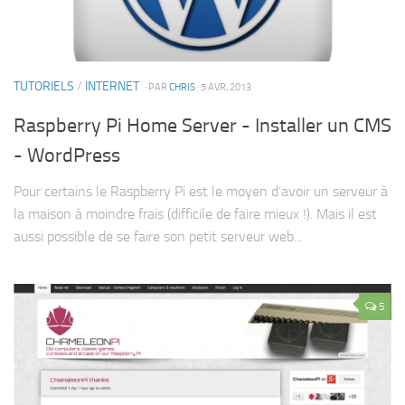
TUTORIELS
/
INTERNET
· PAR
CHRIS
· 5 AVR, 2013
Raspberry Pi Home Server - Installer un CMS
- WordPress
Pour certains le Raspberry Pi est le moyen d’avoir un serveur à
la maison à moindre frais (difficile de faire mieux !). Mais il est
aussi possible de se faire son petit serveur web...
5