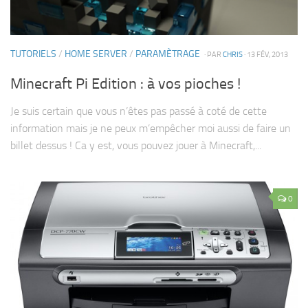
TUTORIELS
/
HOME SERVER
/
PARAMÈTRAGE
· PAR
CHRIS
· 13 FÉV, 2013
Minecraft Pi Edition : à vos pioches !
Je suis certain que vous n’êtes pas passé à coté de cette
information mais je ne peux m’empêcher moi aussi de faire un
billet dessus ! Ca y est, vous pouvez jouer à Minecraft,...
0