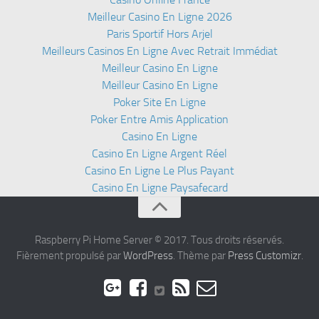
Meilleur Casino En Ligne 2026
Paris Sportif Hors Arjel
Meilleurs Casinos En Ligne Avec Retrait Immédiat
Meilleur Casino En Ligne
Meilleur Casino En Ligne
Poker Site En Ligne
Poker Entre Amis Application
Casino En Ligne
Casino En Ligne Argent Réel
Casino En Ligne Le Plus Payant
Casino En Ligne Paysafecard
Raspberry Pi Home Server © 2017. Tous droits réservés.
Fièrement propulsé par
WordPress
. Thème par
Press Customizr
.