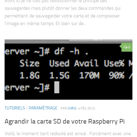
Alors ici je ne vais pas révolutionner le principe des
sauvegardes mais plutôt donner les deux commandes qui
permettent de sauvegarder votre carte et de compresser
l’image en même temps. Et bien sur de...
9
TUTORIELS
/
PARAMÈTRAGE
· PAR
CHRIS
· 4 FÉV, 2013
Agrandir la carte SD de votre Raspberry Pi
Voilà, le moment tant redouté est arrivé : Forcément avec une