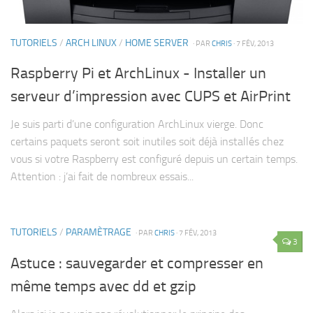
TUTORIELS
/
ARCH LINUX
/
HOME SERVER
· PAR
CHRIS
· 7 FÉV, 2013
Raspberry Pi et ArchLinux - Installer un
serveur d’impression avec CUPS et AirPrint
Je suis parti d’une configuration ArchLinux vierge. Donc
certains paquets seront soit inutiles soit déjà installés chez
vous si votre Raspberry est configuré depuis un certain temps.
Attention : j’ai fait de nombreux essais...
TUTORIELS
/
PARAMÈTRAGE
· PAR
CHRIS
· 7 FÉV, 2013
3
Astuce : sauvegarder et compresser en
même temps avec dd et gzip