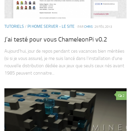
TUTORIELS
/
PI HOME SERVER - LE SITE
· PAR
CHRIS
· 25 FÉV, 2013
J’ai testé pour vous ChameleonPi v0.2
Aujourd’hui, jour de repos pendant ces vacances bien méritées
(si si je vous assure), je me suis lancé dans l’installation d’une
nouvelle distribution dédiée aux jeux que seuls ceux nés avant
1985 peuvent connaitre...
2