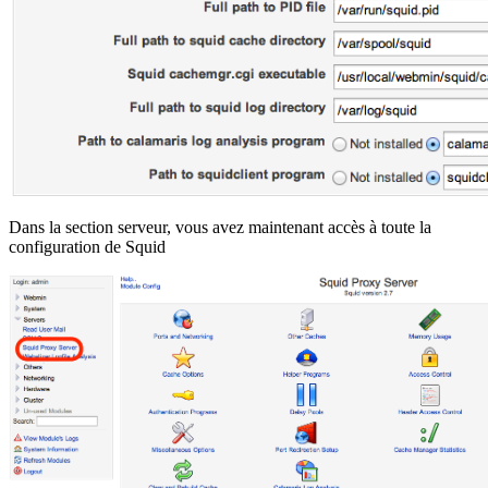
Dans la section serveur, vous avez maintenant accès à toute la
configuration de Squid