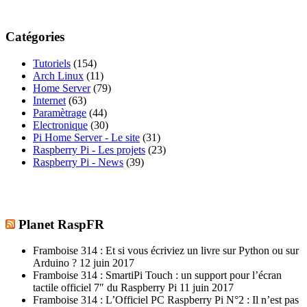
Catégories
Tutoriels
(154)
Arch Linux
(11)
Home Server
(79)
Internet
(63)
Paramètrage
(44)
Electronique
(30)
Pi Home Server - Le site
(31)
Raspberry Pi - Les projets
(23)
Raspberry Pi - News
(39)
Planet RaspFR
Framboise 314 : Et si vous écriviez un livre sur Python ou sur
Arduino ?
12 juin 2017
Framboise 314 : SmartiPi Touch : un support pour l’écran
tactile officiel 7″ du Raspberry Pi
11 juin 2017
Framboise 314 : L’Officiel PC Raspberry Pi N°2 : Il n’est pas