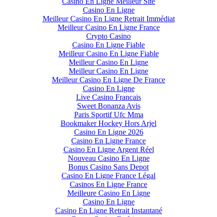
Casino En Ligne Meilleur Site
Casino En Ligne
Meilleur Casino En Ligne Retrait Immédiat
Meilleur Casino En Ligne France
Crypto Casino
Casino En Ligne Fiable
Meilleur Casino En Ligne Fiable
Meilleur Casino En Ligne
Meilleur Casino En Ligne
Meilleur Casino En Ligne De France
Casino En Ligne
Live Casino Francais
Sweet Bonanza Avis
Paris Sportif Ufc Mma
Bookmaker Hockey Hors Arjel
Casino En Ligne 2026
Casino En Ligne France
Casino En Ligne Argent Réel
Nouveau Casino En Ligne
Bonus Casino Sans Depot
Casino En Ligne France Légal
Casinos En Ligne France
Meilleure Casino En Ligne
Casino En Ligne
Casino En Ligne Retrait Instantané