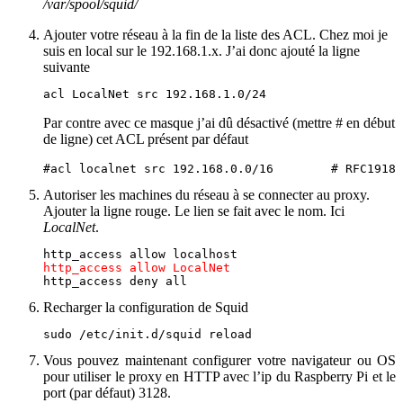
/var/spool/squid/
Ajouter votre réseau à la fin de la liste des ACL. Chez moi je
suis en local sur le 192.168.1.x. J’ai donc ajouté la ligne
suivante
acl LocalNet src 192.168.1.0/24
Par contre avec ce masque j’ai dû désactivé (mettre # en début
de ligne) cet ACL présent par défaut
#acl localnet src 192.168.0.0/16        # RFC1918 
Autoriser les machines du réseau à se connecter au proxy.
Ajouter la ligne rouge. Le lien se fait avec le nom. Ici
LocalNet
.
http_access allow LocalNet
http_access deny all
Recharger la configuration de Squid
sudo /etc/init.d/squid reload
Vous pouvez maintenant configurer votre navigateur ou OS
pour utiliser le proxy en HTTP avec l’ip du Raspberry Pi et le
port (par défaut) 3128.