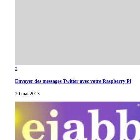
2
Envoyer des messages Twitter avec votre Raspberry Pi
20 mai 2013