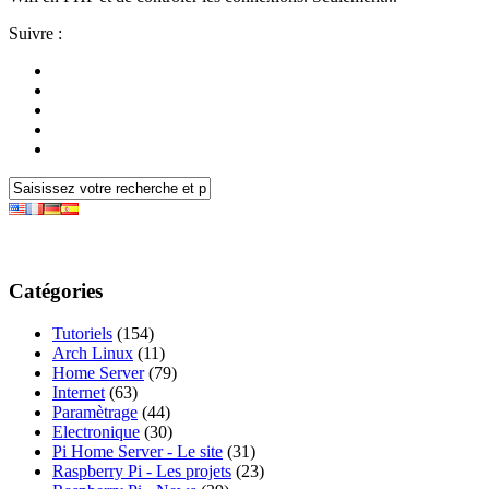
Suivre :
Catégories
Tutoriels
(154)
Arch Linux
(11)
Home Server
(79)
Internet
(63)
Paramètrage
(44)
Electronique
(30)
Pi Home Server - Le site
(31)
Raspberry Pi - Les projets
(23)