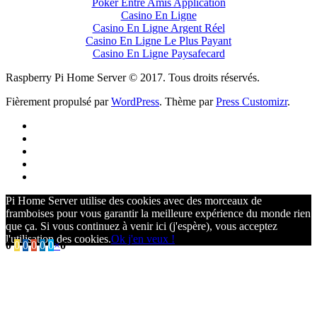
Poker Entre Amis Application
Casino En Ligne
Casino En Ligne Argent Réel
Casino En Ligne Le Plus Payant
Casino En Ligne Paysafecard
Raspberry Pi Home Server © 2017. Tous droits réservés.
Fièrement propulsé par
WordPress
. Thème par
Press Customizr
.
Pi Home Server utilise des cookies avec des morceaux de
framboises pour vous garantir la meilleure expérience du monde rien
que ça. Si vous continuez à venir ici (j'espère), vous acceptez
l'utilisation des cookies.
Ok j'en veux !
0
0
0
0
0
0
×
0