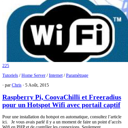
225
Tutoriels
/
Home Server
/
Internet
/
Paramètrage
· par
Chris
· 5 Août, 2015
Raspberry Pi, CoovaChilli et Freeradius
pour un Hotspot Wifi avec portail captif
Pour une installation du hotspot en automatique, consultez l’article
ici. Je vous avais parlé il y a un moment de faire un point d’accès
Wifi en PHP et de contrôler les connexions. Seulement...