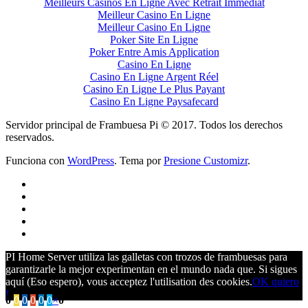
Meilleurs Casinos En Ligne Avec Retrait Immédiat
Meilleur Casino En Ligne
Meilleur Casino En Ligne
Poker Site En Ligne
Poker Entre Amis Application
Casino En Ligne
Casino En Ligne Argent Réel
Casino En Ligne Le Plus Payant
Casino En Ligne Paysafecard
Servidor principal de Frambuesa Pi © 2017. Todos los derechos
reservados.
Funciona con
WordPress
. Tema por
Presione Customizr
.
PI Home Server utiliza las galletas con trozos de frambuesas para
garantizarle la mejor experimentan en el mundo nada que. Si sigues
aquí (Eso espero),
vous acceptez l'utilisation des cookies
.
OK quiero
!
0
0
0
0
0
0
×
0