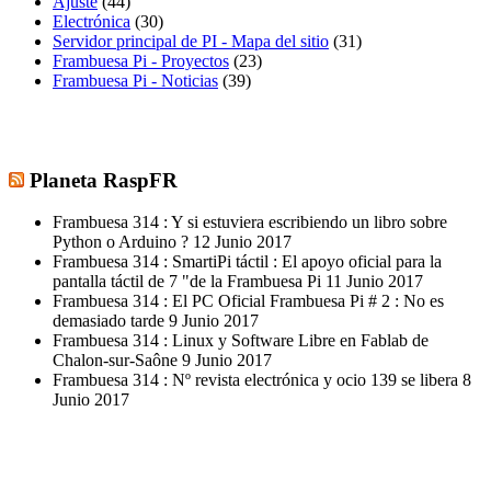
Ajuste
(44)
Electrónica
(30)
Servidor principal de PI - Mapa del sitio
(31)
Frambuesa Pi - Proyectos
(23)
Frambuesa Pi - Noticias
(39)
Planeta RaspFR
Frambuesa 314 : Y si estuviera escribiendo un libro sobre
Python o Arduino ?
12 Junio 2017
Frambuesa 314 : SmartiPi táctil : El apoyo oficial para la
pantalla táctil de 7 "de la Frambuesa Pi
11 Junio 2017
Frambuesa 314 : El PC Oficial Frambuesa Pi # 2 : No es
demasiado tarde
9 Junio 2017
Frambuesa 314 : Linux y Software Libre en Fablab de
Chalon-sur-Saône
9 Junio 2017
Frambuesa 314 : Nº revista electrónica y ocio 139 se libera
8
Junio 2017