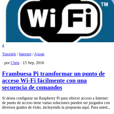
4
Tutoriels
/
Internet
/
Ajuste
· por
Chris
· 15 Sep, 2016
Frambuesa Pi transformar un punto de
acceso Wi-Fi fácilmente con una
secuencia de comandos
Si desea configurar un Raspberry Pi para ofrecer acceso a Internet
de punto de acceso tiene varias soluciones pueden ser juzgados con
diversos grados de éxito, incluyendo la propuesta aquí. Para usted...