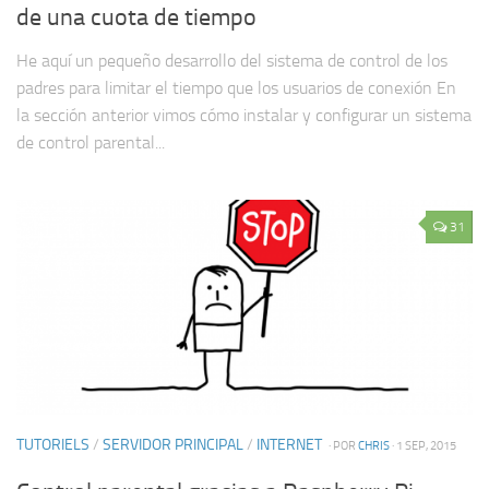
de una cuota de tiempo
He aquí un pequeño desarrollo del sistema de control de los
padres para limitar el tiempo que los usuarios de conexión En
la sección anterior vimos cómo instalar y configurar un sistema
de control parental...
31
TUTORIELS
/
SERVIDOR PRINCIPAL
/
INTERNET
· POR
CHRIS
· 1 SEP, 2015