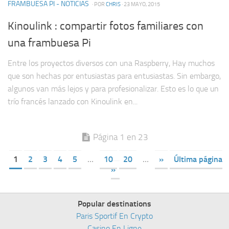
FRAMBUESA PI - NOTICIAS
· POR
CHRIS
· 23 MAYO, 2015
Kinoulink : compartir fotos familiares con
una frambuesa Pi
Entre los proyectos diversos con una Raspberry, Hay muchos
que son hechas por entusiastas para entusiastas. Sin embargo,
algunos van más lejos y para profesionalizar. Esto es lo que un
trío francés lanzado con Kinoulink en...
Página 1 en 23
1
2
3
4
5
…
10
20
…
»
Última página
»
Popular destinations
Paris Sportif En Crypto
Casino En Ligne