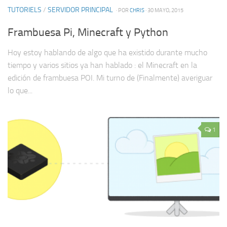
TUTORIELS
/
SERVIDOR PRINCIPAL
· POR
CHRIS
· 30 MAYO, 2015
Frambuesa Pi, Minecraft y Python
Hoy estoy hablando de algo que ha existido durante mucho
tiempo y varios sitios ya han hablado : el Minecraft en la
edición de frambuesa POI. Mi turno de (Finalmente) averiguar
lo que...
1