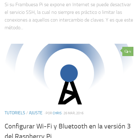
Si su Frambuesa Pi se expone en Internet se puede desactivar
el servicio SSH, la cual no siempre es práctico o limitar las
conexiones a aquellos con intercambio de claves. Y es que este
método...
4
TUTORIELS
/
AJUSTE
· POR
CHRIS
· 26 MAR, 2016
Configurar Wi-Fi y Bluetooth en la versión 3
del Raspberry Pi