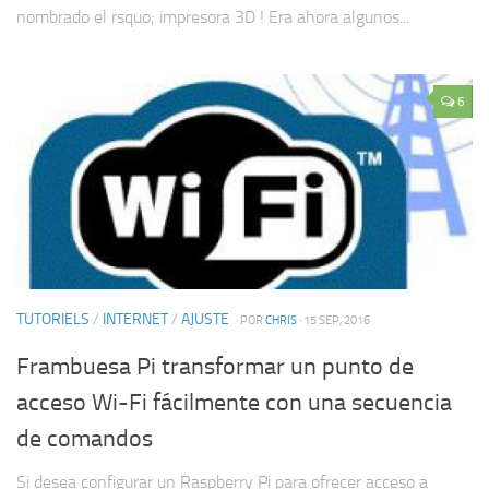
nombrado el rsquo; impresora 3D ! Era ahora algunos...
6
TUTORIELS
/
INTERNET
/
AJUSTE
· POR
CHRIS
· 15 SEP, 2016
Frambuesa Pi transformar un punto de
acceso Wi-Fi fácilmente con una secuencia
de comandos
Si desea configurar un Raspberry Pi para ofrecer acceso a