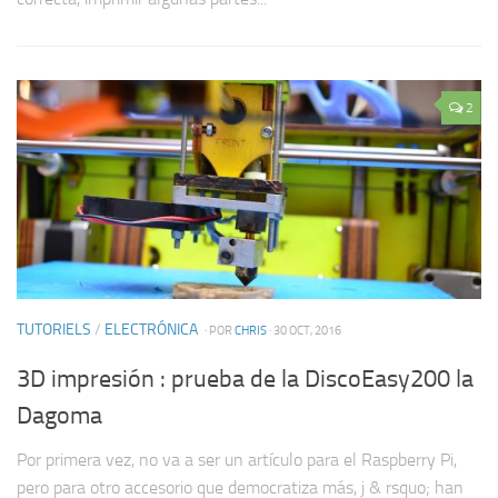
2
TUTORIELS
/
ELECTRÓNICA
· POR
CHRIS
· 30 OCT, 2016
3D impresión : prueba de la DiscoEasy200 la
Dagoma
Por primera vez, no va a ser un artículo para el Raspberry Pi,
pero para otro accesorio que democratiza más, j & rsquo; han