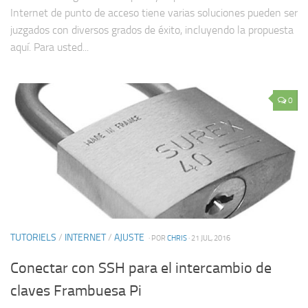
Internet de punto de acceso tiene varias soluciones pueden ser
juzgados con diversos grados de éxito, incluyendo la propuesta
aquí. Para usted...
0
TUTORIELS
/
INTERNET
/
AJUSTE
· POR
CHRIS
· 21 JUL, 2016
Conectar con SSH para el intercambio de
claves Frambuesa Pi