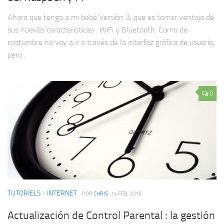
Ahora que tengo a mi bebé Versión 3, que es tomar ventaja de
sus nuevas características : WiFi y Bluetooth. Como de
costumbre no voy a ir a través de la interfaz gráfica de usuario,
pero...
0
TUTORIELS
/
INTERNET
· POR
CHRIS
· 14 FEB, 2016
Actualización de Control Parental : la gestión