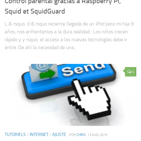
Control parental gracias a Raspberry Pi,
Squid et SquidGuard
L & rsquo; d & rsquo reciente llegada de un iPod para mi hija 9
años, nos enfrentamos a la dura realidad : Los niños crecen
rápido y y rsquo; el acceso a las nuevas tecnologías debe ir
entre. De ahí la necesidad de una...
4
TUTORIELS
/
INTERNET
/
AJUSTE
· POR
CHRIS
· 13 AUG, 2015