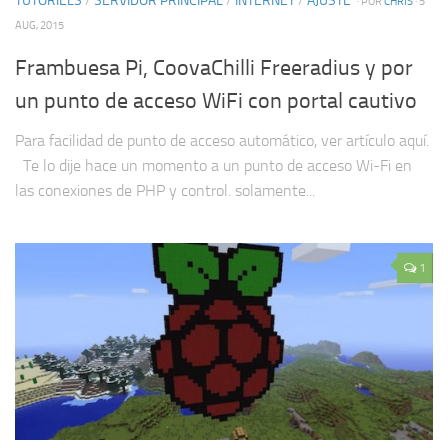
TUTORIELS
/
SERVIDOR PRINCIPAL
/
INTERNET
/
AJUSTE
· POR
CHRIS
· 5
AUG, 2015
Frambuesa Pi, CoovaChilli Freeradius y por
un punto de acceso WiFi con portal cautivo
Para facilidad de punto de acceso automático, ver artículo aquí.
Te lo dije hace un momento a un punto de acceso Wi-Fi en
las conexiones de PHP y control. solamente...
1