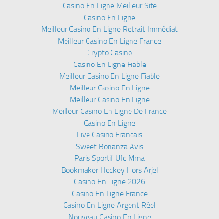
Casino En Ligne Meilleur Site
Casino En Ligne
Meilleur Casino En Ligne Retrait Immédiat
Meilleur Casino En Ligne France
Crypto Casino
Casino En Ligne Fiable
Meilleur Casino En Ligne Fiable
Meilleur Casino En Ligne
Meilleur Casino En Ligne
Meilleur Casino En Ligne De France
Casino En Ligne
Live Casino Francais
Sweet Bonanza Avis
Paris Sportif Ufc Mma
Bookmaker Hockey Hors Arjel
Casino En Ligne 2026
Casino En Ligne France
Casino En Ligne Argent Réel
Nouveau Casino En Ligne