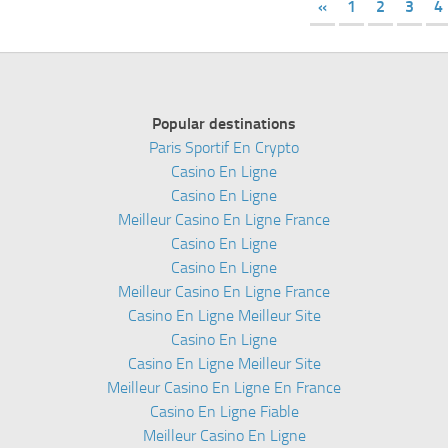
«
1
2
3
4
Popular destinations
Paris Sportif En Crypto
Casino En Ligne
Casino En Ligne
Meilleur Casino En Ligne France
Casino En Ligne
Casino En Ligne
Meilleur Casino En Ligne France
Casino En Ligne Meilleur Site
Casino En Ligne
Casino En Ligne Meilleur Site
Meilleur Casino En Ligne En France
Casino En Ligne Fiable
Meilleur Casino En Ligne