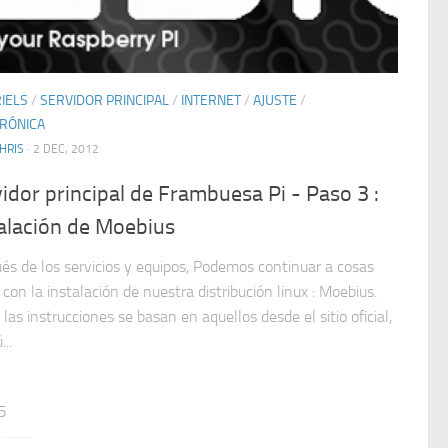
IELS
/
SERVIDOR PRINCIPAL
/
INTERNET
/
AJUSTE
/
RÓNICA
HRIS
· 2 DEC, 2012
idor principal de Frambuesa Pi - Paso 3 :
alación de Moebius
és de los servicios y equipos, Podemos continuar a cosas
 con la instalación de nuestra distribución linux : Moebius.
las instrucciones se basan en aquellos desde el sitio oficial,
...
5