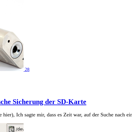
28
ische Sicherung der SD-Karte
er), Ich sagte mir, dass es Zeit war, auf der Suche nach eine