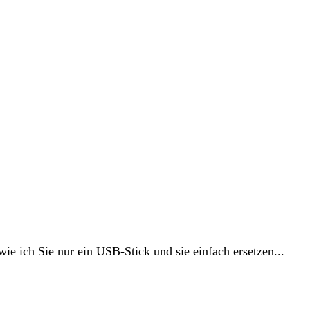
ie ich Sie nur ein USB-Stick und sie einfach ersetzen...