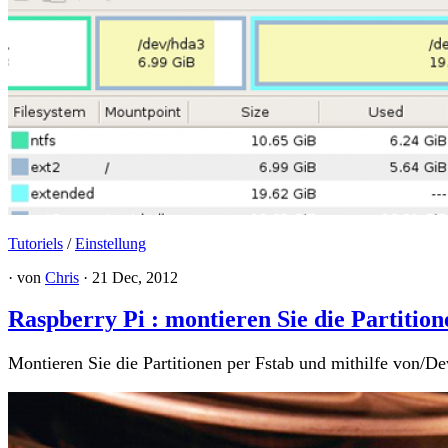
Tutoriels
/
Einstellung
· von
Chris
· 21 Dec, 2012
Raspberry Pi : montieren Sie die Partiti
Montieren Sie die Partitionen per Fstab und mithilfe von/De