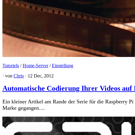
Tutoriels
/
Home-Server
/
Einstellung
· von
Chris
· 12 Dec, 2012
Automatische Codierung Ihrer Videos auf
Ein kleiner Artikel am Rande der Serie für die Raspberry P
Marke gegangen....