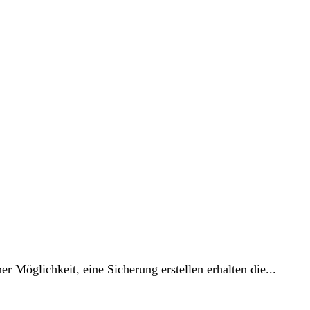
r Möglichkeit, eine Sicherung erstellen erhalten die...