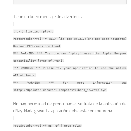
Tiene un buen mensaje de advertencia.
[ ok ] Starting rplay:.
root@raspberrypi:~# ALSA lib pcm.c:2217:(snd_pcm_open_noupdate)
Unknown PCM cards.pcm.front
*** WARNING *** The program 'rplay' uses the Apple Bonjour
compatibility layer of Avahi.
*** WARNING *** Please fix your application to use the native
API of Avahi!
*** WARNING *** For more information see
<http://0pointer.de/avahi-compat?s=libdns_sd&e=rplay>
No hay necesidad de preocuparse, se trata de la aplicación de
rPlay. Nada grave. La aplicación debe estar en memoria
root@raspberrypi:~# ps -ef | grep rplay