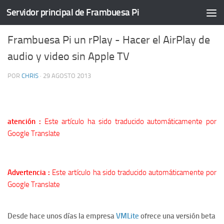
Servidor principal de Frambuesa Pi
TUTORIELS
/
SERVIDOR PRINCIPAL
26 COMMENTS
Frambuesa Pi un rPlay - Hacer el AirPlay de
audio y video sin Apple TV
POR
CHRIS
·
29 AGOSTO 2013
atención :
Este artículo ha sido traducido automáticamente por
Google Translate
Advertencia :
Este artículo ha sido traducido automáticamente por
Google Translate
Desde hace unos días la empresa
VMLite
ofrece una versión beta