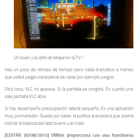
Un buen
Los jefes de bloque
en la TV !
Hay un poco de retraso de tiempo pero nada dramático a menos
que usted juega una especie de razas por ejemplo juegos.
Otra cosa, VLC no aparece. Si la pantalla se congela. En cuanto uno
sale pantalla VLC abre.
Si hay desempeño preocupación lateral pequeño, Es una aplicación
muy prometedor. Queda por saber la política arancelaria que podría
inclinar la balanza del lado bueno y el malo.
[EDITAR 30/08/2013] VMlite proporciona con una frambuesa