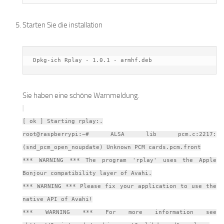
Starten Sie die installation
Dpkg-ich Rplay - 1.0.1 - armhf.deb
Sie haben eine schöne Warnmeldung.
[ ok ] Starting rplay:.
root@raspberrypi:~# ALSA lib pcm.c:2217:
(snd_pcm_open_noupdate) Unknown PCM cards.pcm.front
*** WARNING *** The program 'rplay' uses the Apple
Bonjour compatibility layer of Avahi.
*** WARNING *** Please fix your application to use the
native API of Avahi!
*** WARNING *** For more information see