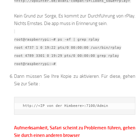
<http://0pointer.de/avahi-compat?s=libdns_sd&e=rplay>
Kein Grund zur Sorge, Es kommt zur Durchführung von rPlay.
Nichts Ernstes. Die app muss in Erinnerung sein.
root@raspberrypi:~# ps -ef | grep rplay
root 4737 1 0 19:22 pts/0 00:00:00 /usr/bin/rplay
root 4789 3301 0 19:29 pts/0 00:00:00 grep rplay
root@raspberrypi:~#
Dann müssen Sie Ihre Kopie zu aktivieren. Für diese, gehen
Sie zur Seite :
 http://<IP von der Himbeere>:7100/Admin
Aufmerksamkeit, Safari scheint zu Problemen führen, gehen
Sie durch einen anderen browser