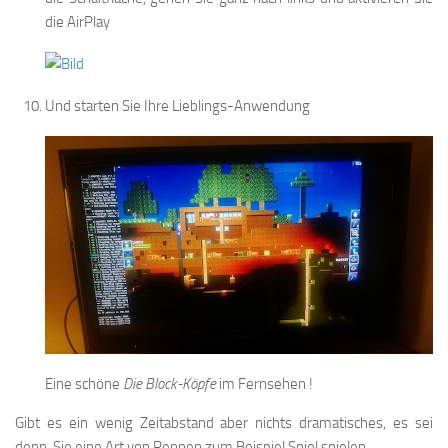
die AirPlay
Und starten Sie Ihre Lieblings-Anwendung
Eine schöne
Die Block-Köpfe
im Fernsehen !
Gibt es ein wenig Zeitabstand aber nichts dramatisches, es sei
denn, Sie eine Art von Rennen zum Beispiel Spiel spielen.