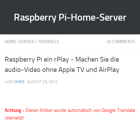
Raspberry Pi-Home-Server
HOME-SERVER
/
TUTORIELS
26 COMMENTS
Raspberry Pi ein rPlay - Machen Sie die
audio-Video ohne Apple TV und AirPlay
VON
CHRIS
·
AUGUST 29, 2013
Achtung :
Dieser Artikel wurde automatisch von Google Translate
übersetzt