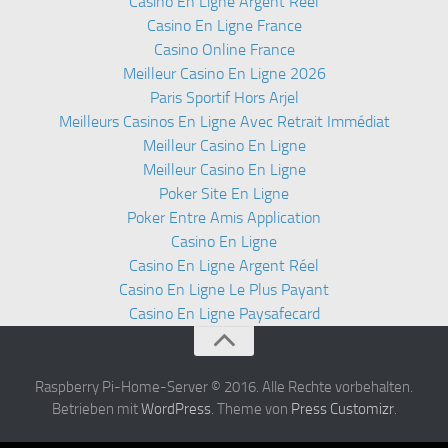
Casino En Ligne Argent Réel
Casino En Ligne France
Casino Online France
Meilleur Casino En Ligne 2026
Paris Sportif Hors Arjel
Meilleurs Casinos En Ligne Avec Retrait Immédiat
Meilleur Casino En Ligne
Meilleur Casino En Ligne
Poker Site En Ligne
Poker Entre Amis Application
Casino En Ligne
Casino En Ligne Argent Réel
Casino En Ligne Le Plus Payant
Casino En Ligne Paysafecard
Raspberry Pi-Home-Server © 2016. Alle Rechte vorbehalten.
Betrieben mit
WordPress
. Theme von
Press Customizr
.