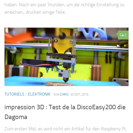
haben. Nach ein paar Stunden, um die richtige Einstellung zu
erreichen,, drucken einige Teile...
2
TUTORIELS
/
ELEKTRONIK
· VON
CHRIS
· 30 OKT, 2016
impression 3D : Test de la DiscoEasy200 die
Dagoma
Zum ersten Mal, es wird nicht ein Artikel für den Raspberry Pi,