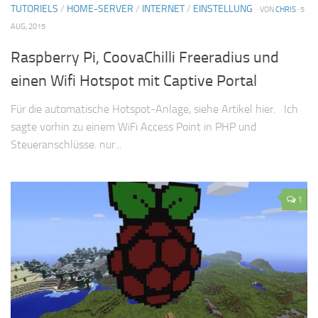
TUTORIELS
/
HOME-SERVER
/
INTERNET
/
EINSTELLUNG
· VON
CHRIS
· 5
AUG, 2015
Raspberry Pi, CoovaChilli Freeradius und
einen Wifi Hotspot mit Captive Portal
Für die automatische Hotspot-Anlage, siehe Artikel hier. Ich
sagte vorhin zu einem WiFi Access Point in PHP und
Steueranschlüsse. nur...
1