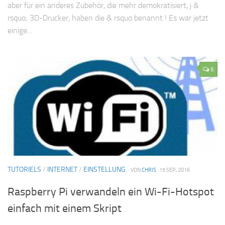
aber für ein anderes Zubehör, die mehr demokratisiert, j &
rsquo; 3D-Drucker, haben die & rsquo benannt ! Es war jetzt
einige...
6
TUTORIELS
/
INTERNET
/
EINSTELLUNG
· VON
CHRIS
· 15 SEP, 2016
Raspberry Pi verwandeln ein Wi-Fi-Hotspot
einfach mit einem Skript