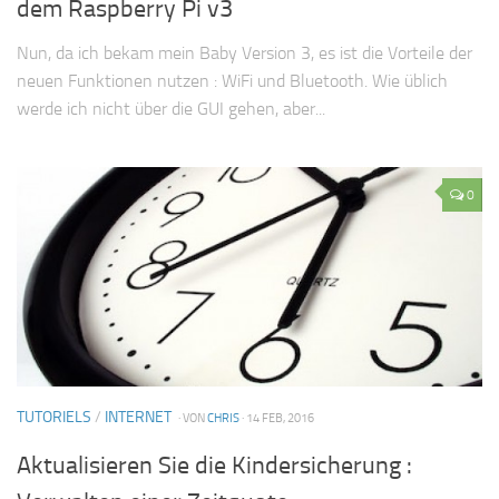
dem Raspberry Pi v3
Nun, da ich bekam mein Baby Version 3, es ist die Vorteile der
neuen Funktionen nutzen : WiFi und Bluetooth. Wie üblich
werde ich nicht über die GUI gehen, aber...
0
TUTORIELS
/
INTERNET
· VON
CHRIS
· 14 FEB, 2016
Aktualisieren Sie die Kindersicherung :