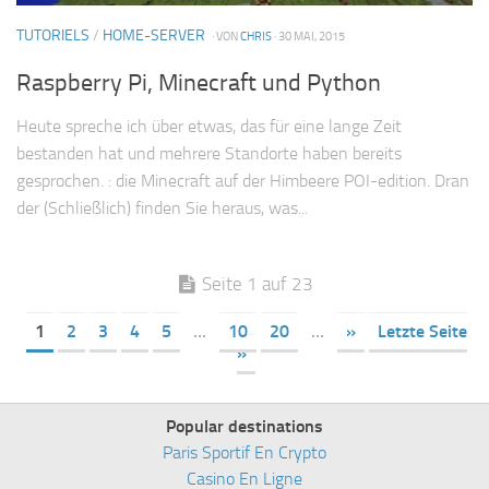
TUTORIELS
/
HOME-SERVER
· VON
CHRIS
· 30 MAI, 2015
Raspberry Pi, Minecraft und Python
Heute spreche ich über etwas, das für eine lange Zeit
bestanden hat und mehrere Standorte haben bereits
gesprochen. : die Minecraft auf der Himbeere POI-edition. Dran
der (Schließlich) finden Sie heraus, was...
Seite 1 auf 23
1
2
3
4
5
…
10
20
…
»
Letzte Seite
»
Popular destinations
Paris Sportif En Crypto
Casino En Ligne