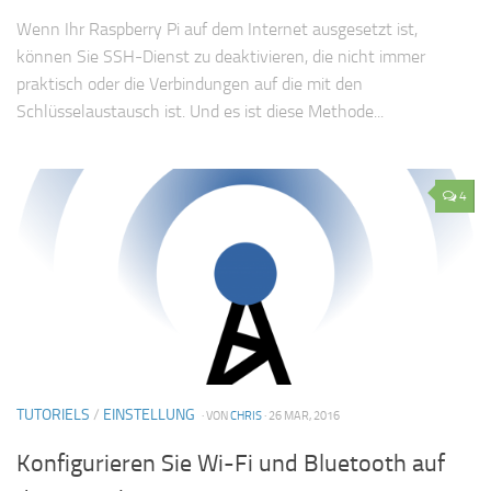
Wenn Ihr Raspberry Pi auf dem Internet ausgesetzt ist,
können Sie SSH-Dienst zu deaktivieren, die nicht immer
praktisch oder die Verbindungen auf die mit den
Schlüsselaustausch ist. Und es ist diese Methode...
4
TUTORIELS
/
EINSTELLUNG
· VON
CHRIS
· 26 MAR, 2016
Konfigurieren Sie Wi-Fi und Bluetooth auf