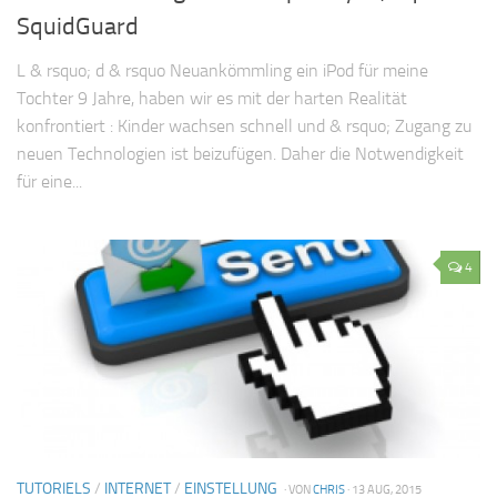
SquidGuard
L & rsquo; d & rsquo Neuankömmling ein iPod für meine
Tochter 9 Jahre, haben wir es mit der harten Realität
konfrontiert : Kinder wachsen schnell und & rsquo; Zugang zu
neuen Technologien ist beizufügen. Daher die Notwendigkeit
für eine...
4
TUTORIELS
/
INTERNET
/
EINSTELLUNG
· VON
CHRIS
· 13 AUG, 2015