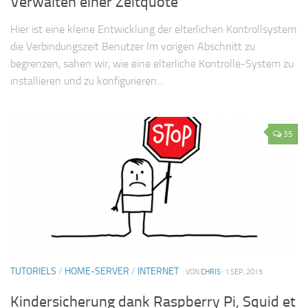
Verwalten einer Zeitquote
Hier ist eine kleine Entwicklung der elterlichen Kontrollsystem
die Verbindungszeit Benutzer Im vorigen Abschnitt zu
begrenzen, sahen wir, wie eine elterliche Kontrolle-System zu
installieren und zu konfigurieren...
35
TUTORIELS
/
HOME-SERVER
/
INTERNET
· VON
CHRIS
· 1 SEP, 2015
Kindersicherung dank Raspberry Pi, Squid et