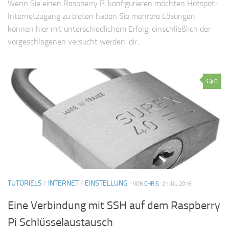
Wenn Sie einen Raspberry Pi konfigurieren möchten Hotspot-
Internetzugang zu bieten haben Sie mehrere Lösungen
können hier mit unterschiedlichem Erfolg, einschließlich der
vorgeschlagenen versucht werden. dir...
0
TUTORIELS
/
INTERNET
/
EINSTELLUNG
· VON
CHRIS
· 21 JUL, 2016
Eine Verbindung mit SSH auf dem Raspberry
Pi Schlüsselaustausch