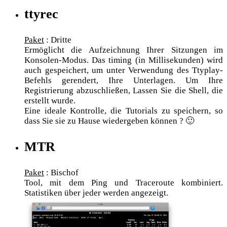
ttyrec
Paket
: Dritte
Ermöglicht die Aufzeichnung Ihrer Sitzungen im
Konsolen-Modus. Das timing (in Millisekunden) wird
auch gespeichert, um unter Verwendung des Ttyplay-
Befehls gerendert, Ihre Unterlagen. Um Ihre
Registrierung abzuschließen, Lassen Sie die Shell, die
erstellt wurde.
Eine ideale Kontrolle, die Tutorials zu speichern, so
dass Sie sie zu Hause wiedergeben können ?
🙂
MTR
Paket
: Bischof
Tool, mit dem Ping und Traceroute kombiniert.
Statistiken über jeder werden angezeigt.