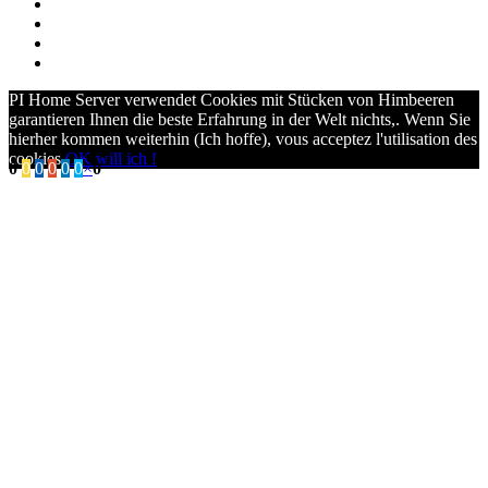
PI Home Server verwendet Cookies mit Stücken von Himbeeren
garantieren Ihnen die beste Erfahrung in der Welt nichts,. Wenn Sie
hierher kommen weiterhin (Ich hoffe),
vous acceptez l'utilisation des
cookies
.
OK will ich !
0
0
0
0
0
0
×
0