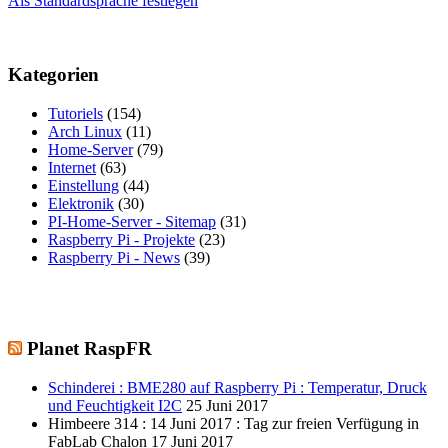
Als Standardsprache festlegen
Kategorien
Tutoriels
(154)
Arch Linux
(11)
Home-Server
(79)
Internet
(63)
Einstellung
(44)
Elektronik
(30)
PI-Home-Server - Sitemap
(31)
Raspberry Pi - Projekte
(23)
Raspberry Pi - News
(39)
Planet RaspFR
Schinderei : BME280 auf Raspberry Pi : Temperatur, Druck
und Feuchtigkeit I2C
25 Juni 2017
Himbeere 314 : 14 Juni 2017 : Tag zur freien Verfügung in
FabLab Chalon
17 Juni 2017