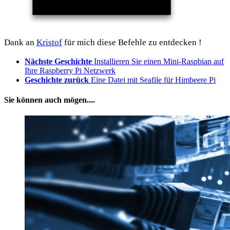
Dank an
Kristof
für mich diese Befehle zu entdecken !
Nächste Geschichte
Installieren Sie einen Mini-Raspbian auf
Ihre Raspberry Pi Netzwerk
Geschichte zurück
Eine Datei mit Seafile für Himbeere Pi
Sie können auch mögen....