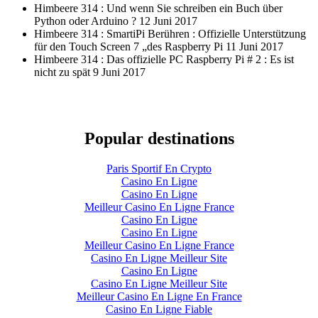
Himbeere 314 : Und wenn Sie schreiben ein Buch über
Python oder Arduino ?
12 Juni 2017
Himbeere 314 : SmartiPi Berühren : Offizielle Unterstützung
für den Touch Screen 7 „des Raspberry Pi
11 Juni 2017
Himbeere 314 : Das offizielle PC Raspberry Pi # 2 : Es ist
nicht zu spät
9 Juni 2017
Popular destinations
Paris Sportif En Crypto
Casino En Ligne
Casino En Ligne
Meilleur Casino En Ligne France
Casino En Ligne
Casino En Ligne
Meilleur Casino En Ligne France
Casino En Ligne Meilleur Site
Casino En Ligne
Casino En Ligne Meilleur Site
Meilleur Casino En Ligne En France
Casino En Ligne Fiable