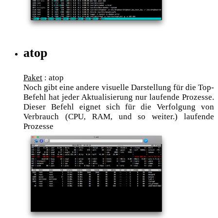
atop
Paket
: atop
Noch gibt eine andere visuelle Darstellung für die Top-
Befehl hat jeder Aktualisierung nur laufende Prozesse.
Dieser Befehl eignet sich für die Verfolgung von
Verbrauch (CPU, RAM, und so weiter.) laufende
Prozesse