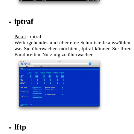
iptraf
Paket
: iptraf
Weitergehendes und über eine Schnittstelle auswählen,
was Sie überwachen möchten., Iptraf können Sie Ihren
Bandbreiten-Nutzung zu überwachen
lftp