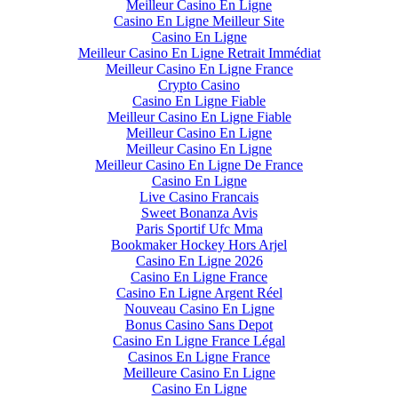
Meilleur Casino En Ligne
Casino En Ligne Meilleur Site
Casino En Ligne
Meilleur Casino En Ligne Retrait Immédiat
Meilleur Casino En Ligne France
Crypto Casino
Casino En Ligne Fiable
Meilleur Casino En Ligne Fiable
Meilleur Casino En Ligne
Meilleur Casino En Ligne
Meilleur Casino En Ligne De France
Casino En Ligne
Live Casino Francais
Sweet Bonanza Avis
Paris Sportif Ufc Mma
Bookmaker Hockey Hors Arjel
Casino En Ligne 2026
Casino En Ligne France
Casino En Ligne Argent Réel
Nouveau Casino En Ligne
Bonus Casino Sans Depot
Casino En Ligne France Légal
Casinos En Ligne France
Meilleure Casino En Ligne
Casino En Ligne