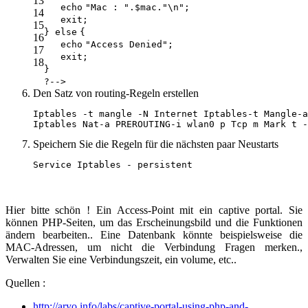
13
echo
"Mac : "
.
$mac
.
"\n"
;
14
exit
;
15
}
else
{
16
echo
"Access Denied"
;
17
exit
;
18
}
?-->
Den Satz von routing-Regeln erstellen
Iptables -t mangle -N Internet Iptables-t Mangle-a
Iptables Nat-a PREROUTING-i wlan0 p Tcp m Mark t -
Speichern Sie die Regeln für die nächsten paar Neustarts
Service Iptables - persistent
Hier bitte schön ! Ein Access-Point mit ein captive portal. Sie
können PHP-Seiten, um das Erscheinungsbild und die Funktionen
ändern bearbeiten.. Eine Datenbank könnte beispielsweise die
MAC-Adressen, um nicht die Verbindung Fragen merken.,
Verwalten Sie eine Verbindungszeit, ein volume, etc..
Quellen :
http://aryo.info/labs/captive-portal-using-php-and-