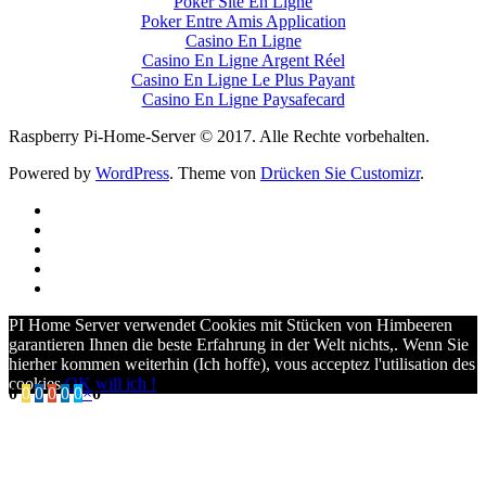
Poker Site En Ligne
Poker Entre Amis Application
Casino En Ligne
Casino En Ligne Argent Réel
Casino En Ligne Le Plus Payant
Casino En Ligne Paysafecard
Raspberry Pi-Home-Server © 2017. Alle Rechte vorbehalten.
Powered by
WordPress
. Theme von
Drücken Sie Customizr
.
PI Home Server verwendet Cookies mit Stücken von Himbeeren
garantieren Ihnen die beste Erfahrung in der Welt nichts,. Wenn Sie
hierher kommen weiterhin (Ich hoffe),
vous acceptez l'utilisation des
cookies
.
OK will ich !
0
0
0
0
0
0
×
0