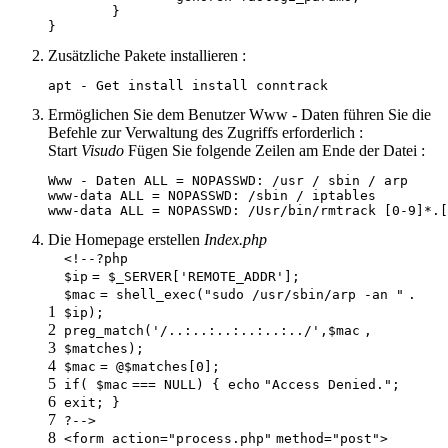
	}

}
Zusätzliche Pakete installieren :
apt - Get install install conntrack
Ermöglichen Sie dem Benutzer Www - Daten führen Sie die
Befehle zur Verwaltung des Zugriffs erforderlich :
Start
Visudo
Fügen Sie folgende Zeilen am Ende der Datei :
Www - Daten ALL = NOPASSWD: /usr / sbin / arp

www-data ALL = NOPASSWD: /sbin / iptables

Die Homepage erstellen
Index.php
<!--?php
$ip
=
$_SERVER
[
'REMOTE_ADDR'
];
$mac
= shell_exec(
"sudo /usr/sbin/arp -an "
.
1
$ip
);
2
preg_match(
'/..:..:..:..:..:../'
,
$mac
,
3
$matches
);
4
$mac
= @
$matches
[0];
5
if
(
$mac
=== NULL) {
echo
"Access Denied."
;
6
exit
; }
7
?-->
8
<form action=
"process.php"
method=
"post"
>