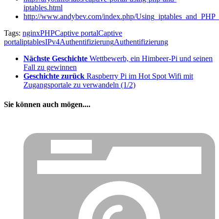
iptables.html
http://www.andybev.com/index.php/Using_iptables_and_PHP_t
Tags:
nginx
PHP
Captive portal
Captive
portal
iptables
IPv4
Authentifizierung
Authentifizierung
Nächste Geschichte
Wettbewerb, ein Himbeer-Pi und seinen
Fall zu gewinnen
Geschichte zurück
Raspberry Pi im Hot Spot Wifi mit
Zugangsportale zu verwandeln (1/2)
Sie können auch mögen....