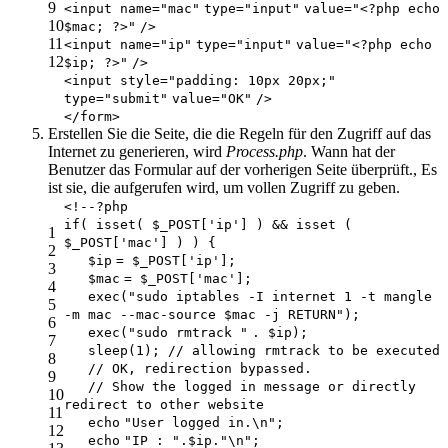
9
<input name=
"mac"
type=
"input"
value=
"<?php echo
10
$mac; ?>"
/>
11
<input name=
"ip"
type=
"input"
value=
"<?php echo
12
$ip; ?>"
/>
<input style=
"padding: 10px 20px;"
type=
"submit"
value=
"OK"
/>
</form>
Erstellen Sie die Seite, die die Regeln für den Zugriff auf das
Internet zu generieren, wird
Process.php
. Wann hat der
Benutzer das Formular auf der vorherigen Seite überprüft., Es
ist sie, die aufgerufen wird, um vollen Zugriff zu geben.
<!--?php
if
( isset(
$_POST
[
'ip'
] ) && isset (
1
$_POST
[
'mac'
] ) ) {
2
$ip
=
$_POST
[
'ip'
];
3
$mac
=
$_POST
[
'mac'
];
4
exec
(
"sudo iptables -I internet 1 -t mangle
5
-m mac --mac-source $mac -j RETURN"
);
6
exec
(
"sudo rmtrack "
.
$ip
);
7
sleep(1);
// allowing rmtrack to be executed
8
// OK, redirection bypassed.
9
// Show the logged in message or directly
10
redirect to other website
11
echo
"User logged in.\n"
;
12
echo
"IP : "
.
$ip
.
"\n"
;