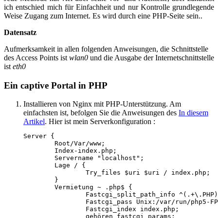
ich entschied mich für Einfachheit und nur Kontrolle grundlegende
Weise Zugang zum Internet. Es wird durch eine PHP-Seite sein..
Datensatz
Aufmerksamkeit in allen folgenden Anweisungen, die Schnittstelle
des Access Points ist
wlan0
und die Ausgabe der Internetschnittstelle
ist
eth0
Ein captive Portal in PHP
Installieren von Nginx mit PHP-Unterstützung. Am
einfachsten ist, befolgen Sie die Anweisungen des
In diesem
Artikel
. Hier ist mein Serverkonfiguration :
Server {

	Root/Var/www;

	Index-index.php;

	Servername "localhost";

	Lage / {

		Try_files $uri $uri / index.php;

	}

	Vermietung ~ .php$ {

		Fastcgi_split_path_info ^(.+\.PHP)(/.+)$;

		Fastcgi_pass Unix:/var/run/php5-FPM.sock;

		Fastcgi_index index.php;

		gehören fastcgi_params;
