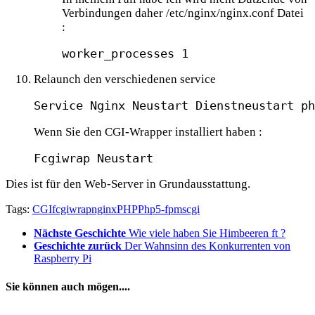
Verbindungen daher /etc/nginx/nginx.conf Datei
:
worker_processes 1
Relaunch den verschiedenen service
Service Nginx Neustart Dienstneustart ph
Wenn Sie den CGI-Wrapper installiert haben :
Fcgiwrap Neustart
Dies ist für den Web-Server in Grundausstattung.
Tags:
CGI
fcgiwrap
nginx
PHP
Php5-fpm
scgi
Nächste Geschichte
Wie viele haben Sie Himbeeren ft ?
Geschichte zurück
Der Wahnsinn des Konkurrenten von
Raspberry Pi
Sie können auch mögen....