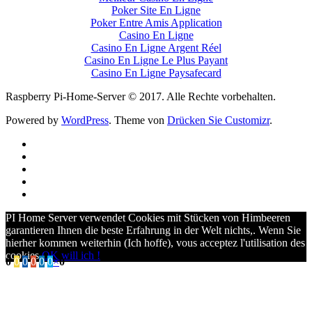
Poker Site En Ligne
Poker Entre Amis Application
Casino En Ligne
Casino En Ligne Argent Réel
Casino En Ligne Le Plus Payant
Casino En Ligne Paysafecard
Raspberry Pi-Home-Server © 2017. Alle Rechte vorbehalten.
Powered by
WordPress
. Theme von
Drücken Sie Customizr
.
PI Home Server verwendet Cookies mit Stücken von Himbeeren
garantieren Ihnen die beste Erfahrung in der Welt nichts,. Wenn Sie
hierher kommen weiterhin (Ich hoffe),
vous acceptez l'utilisation des
cookies
.
OK will ich !
0
0
0
0
0
0
×
0