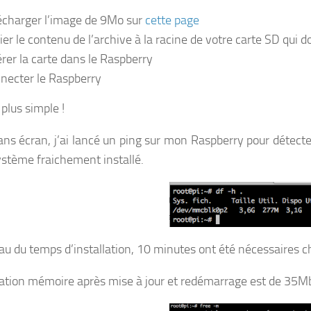
écharger l’image de 9Mo sur
cette page
ier le contenu de l’archive à la racine de votre carte SD qui 
érer la carte dans le Raspberry
necter le Raspberry
plus simple !
ans écran, j’ai lancé un ping sur mon Raspberry pour détecte
ystème fraichement installé.
au du temps d’installation, 10 minutes ont été nécessaires 
ation mémoire après mise à jour et redémarrage est de 35Mb