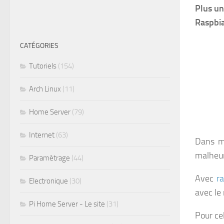
Plus un
Raspbia
CATÉGORIES
Tutoriels
(154)
Arch Linux
(11)
Home Server
(79)
Internet
(63)
Dans me
malheur
Paramètrage
(44)
Avec
r
Electronique
(30)
avec le
Pi Home Server - Le site
(31)
Pour ce