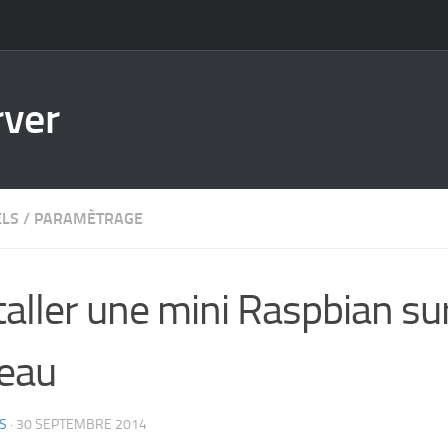
rver
ELS
/
PARAMÈTRAGE
taller une mini Raspbian su
eau
S
·
30 SEPTEMBRE 2014