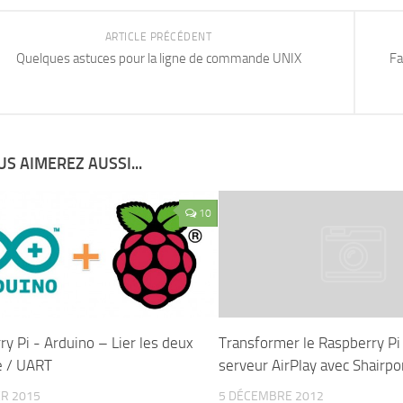
ARTICLE PRÉCÉDENT
Quelques astuces pour la ligne de commande UNIX
Fa
S AIMEREZ AUSSI...
10
y Pi - Arduino – Lier les deux
Transformer le Raspberry Pi
e / UART
serveur AirPlay avec Shairpo
ER 2015
5 DÉCEMBRE 2012