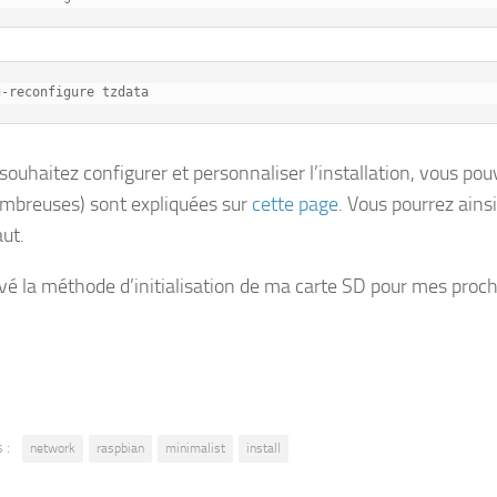
g-reconfigure tzdata
souhaitez configurer et personnaliser l’installation, vous pouv
ombreuses) sont expliquées sur
cette page
. Vous pourrez ains
aut.
uvé la méthode d’initialisation de ma carte SD pour mes procha
 :
network
raspbian
minimalist
install