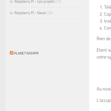
Raspberry Pi - Les projets
(23)
Tél
Raspberry Pi - News
(39)
Cop
Ins
Con
Rien de 
Etant s
PLANET RASPFR
votre s
Au nive
L’occup