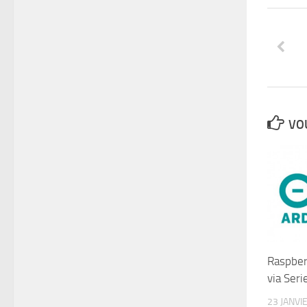
VOU
Raspberr
via Seri
23 JANVI