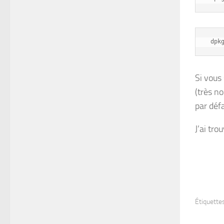
dpk
Si vous 
(très n
par déf
J’ai tro
Étiquettes