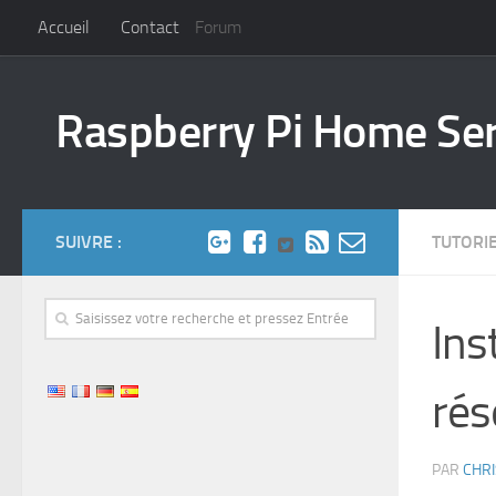
Accueil
Contact
Forum
Raspberry Pi Home Se
SUIVRE :
TUTORI
Ins
rés
PAR
CHRI