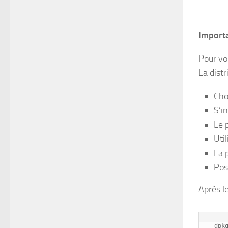
Import
Pour vo
La dist
Cho
S’i
Le 
Uti
La 
Pos
Après l
dpk