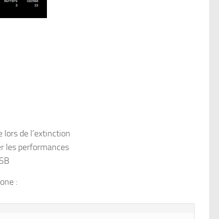
lors de l’extinction
er les performances
USB
one :