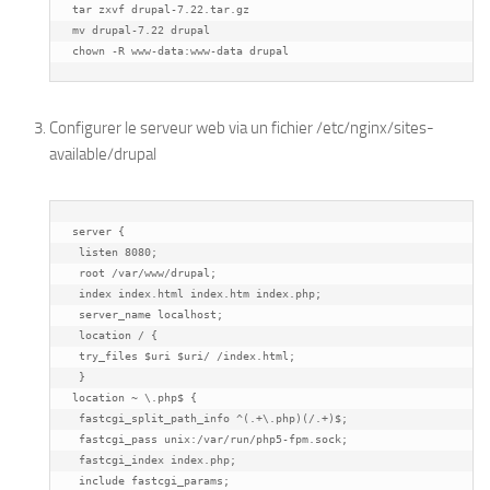
tar zxvf drupal-7.22.tar.gz

mv drupal-7.22 drupal

chown -R www-data:www-data drupal
Configurer le serveur web via un fichier /etc/nginx/sites-
available/drupal
server {

 listen 8080;

 root /var/www/drupal;

 index index.html index.htm index.php;

 server_name localhost;

 location / {

 try_files $uri $uri/ /index.html;

 }

location ~ \.php$ {

 fastcgi_split_path_info ^(.+\.php)(/.+)$;

 fastcgi_pass unix:/var/run/php5-fpm.sock;

 fastcgi_index index.php;

 include fastcgi_params;
