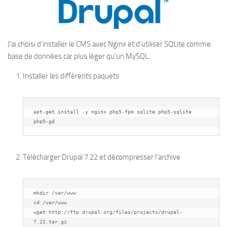
J’ai choisi d’installer le CMS avec Nginx et d’utiliser SQLite comme
base de données car plus léger qu’un MySQL.
Installer les différents paquets
apt-get install -y nginx php5-fpm sqlite php5-sqlite 
php5-gd
Télécharger Drupal 7.22 et décompresser l’archive
mkdir /var/www

cd /var/www

wget http://ftp.drupal.org/files/projects/drupal-
7.22.tar.gz
