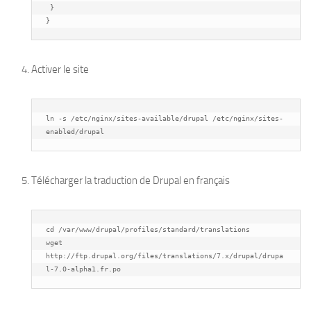
 }

}
Activer le site
ln -s /etc/nginx/sites-available/drupal /etc/nginx/sites-
enabled/drupal
Télécharger la traduction de Drupal en français
cd /var/www/drupal/profiles/standard/translations

wget 
http://ftp.drupal.org/files/translations/7.x/drupal/drupa
l-7.0-alpha1.fr.po