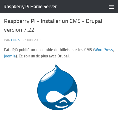
Raspberry Pi Home Server
TUTORIELS
/
HOME SERVER
/
INTERNET
6 COMMENTS
Raspberry Pi - Installer un CMS - Drupal
version 7.22
PAR
CHRIS
·
27 JUIN 2013
J’ai déjà publié un ensemble de billets sur les CMS (
WordPress
,
Joomla
). Ce soir un de plus avec Drupal.