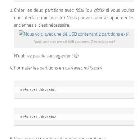
Créer les deux partitions avec
fdisk
(ou
cfdisk
si vous voulez
une interface minimaliste). Vous pouvez avoir à supprimer les
anciennes si c’est nécessaire.
Nous voici avec une clé USB contenant 2 partitions ext4
N’oubliez pas de sauvegarder ! 🙂
Formater les partitions en
ext4
avec
mkfs.ext4
mkfs.ext4 /dev/sda1
mkfs.ext4 /dev/sda2
Vous pouvez maintenant monter ces partitions :