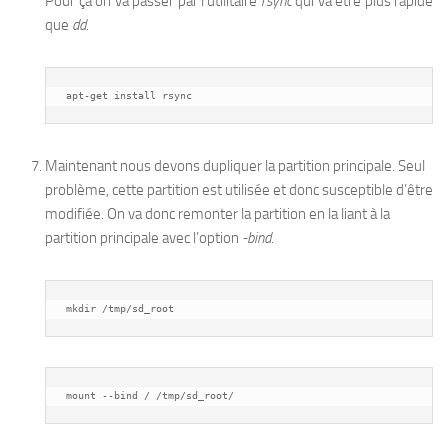
Pour ça on va passer par l’utilitaire
rsync
qui va être plus rapide
que
dd
.
apt-get install rsync
Maintenant nous devons dupliquer la partition principale. Seul
problème, cette partition est utilisée et donc susceptible d’être
modifiée. On va donc remonter la partition en la liant à la
partition principale avec l’option
-bind
.
mkdir /tmp/sd_root
mount --bind / /tmp/sd_root/