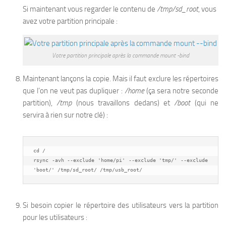
Si maintenant vous regarder le contenu de
/tmp/sd_root
, vous
avez votre partition principale :
Votre partition principale après la commande mount -bind
Maintenant lançons la copie. Mais il faut exclure les répertoires
que l’on ne veut pas dupliquer :
/home
(ça sera notre seconde
partition),
/tmp
(nous travaillons dedans) et
/boot
(qui ne
servira à rien sur notre clé) :
cd /

rsync -avh --exclude 'home/pi' --exclude 'tmp/' --exclude 
'boot/' /tmp/sd_root/ /tmp/usb_root/
Si besoin copier le répertoire des utilisateurs vers la partition
pour les utilisateurs :