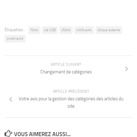
Étiquettes :
fdisk
clé USB
cfdisk
mkfs.ext4
disque externe
cmdline.txt
ARTICLE SUIVANT
Changement de catégories
ARTICLE PRÉCÉDENT
Votre avis pour la gestion des catégories des articles du
site
VOUS AIMEREZ AUSSI...