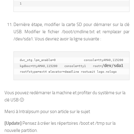
1
Dernière étape, modifier la carte SD pour démarrer sur la clé
USB. Modifier le fichier /boot/cmdline.txt et remplacer par
/dev/sda1. Vous devriez avoir la ligne suivante :
dwc_otg.lpm_enable=0 console=ttyAMA0,115200 
/dev/sda1
kgdboc=ttyAMA0,115200 console=tty1 root=
rootfstype=ext4 elevator=deadline rootwait logo.nologo
Vous pouvez redémarrer la machine et profiter du système sur la
clé USB 🙂
Merci à IntraIpsum pour son article sur le sujet
[Update]
Pensez à créer les répertoires /boot et /tmp sur la
nouvelle partition.