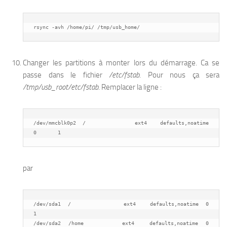
rsync -avh /home/pi/ /tmp/usb_home/
Changer les partitions à monter lors du démarrage. Ca se
passe dans le fichier
/etc/fstab
. Pour nous ça sera
/tmp/usb_root/etc/fstab
. Remplacer la ligne :
/dev/mmcblk0p2  /               ext4    defaults,noatime  
0       1
par
/dev/sda1  /               ext4    defaults,noatime  0       
1

/dev/sda2  /home          ext4    defaults,noatime  0       