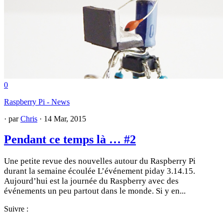
0
Raspberry Pi - News
· par
Chris
· 14 Mar, 2015
Pendant ce temps là … #2
Une petite revue des nouvelles autour du Raspberry Pi
durant la semaine écoulée L’événement piday 3.14.15.
Aujourd’hui est la journée du Raspberry avec des
événements un peu partout dans le monde. Si y en...
Suivre :