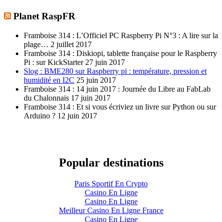
Planet RaspFR
Framboise 314 : L’Officiel PC Raspberry Pi N°3 : A lire sur la
plage…
2 juillet 2017
Framboise 314 : Diskiopi, tablette française pour le Raspberry
Pi : sur KickStarter
27 juin 2017
Slog : BME280 sur Raspberry pi : température, pression et
humidité en I2C
25 juin 2017
Framboise 314 : 14 juin 2017 : Journée du Libre au FabLab
du Chalonnais
17 juin 2017
Framboise 314 : Et si vous écriviez un livre sur Python ou sur
Arduino ?
12 juin 2017
Popular destinations
Paris Sportif En Crypto
Casino En Ligne
Casino En Ligne
Meilleur Casino En Ligne France
Casino En Ligne