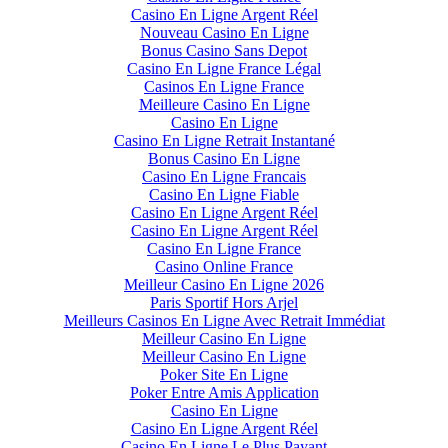
Casino En Ligne Argent Réel
Nouveau Casino En Ligne
Bonus Casino Sans Depot
Casino En Ligne France Légal
Casinos En Ligne France
Meilleure Casino En Ligne
Casino En Ligne
Casino En Ligne Retrait Instantané
Bonus Casino En Ligne
Casino En Ligne Francais
Casino En Ligne Fiable
Casino En Ligne Argent Réel
Casino En Ligne Argent Réel
Casino En Ligne France
Casino Online France
Meilleur Casino En Ligne 2026
Paris Sportif Hors Arjel
Meilleurs Casinos En Ligne Avec Retrait Immédiat
Meilleur Casino En Ligne
Meilleur Casino En Ligne
Poker Site En Ligne
Poker Entre Amis Application
Casino En Ligne
Casino En Ligne Argent Réel
Casino En Ligne Le Plus Payant