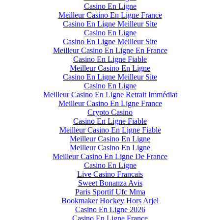
Casino En Ligne
Meilleur Casino En Ligne France
Casino En Ligne Meilleur Site
Casino En Ligne
Casino En Ligne Meilleur Site
Meilleur Casino En Ligne En France
Casino En Ligne Fiable
Meilleur Casino En Ligne
Casino En Ligne Meilleur Site
Casino En Ligne
Meilleur Casino En Ligne Retrait Immédiat
Meilleur Casino En Ligne France
Crypto Casino
Casino En Ligne Fiable
Meilleur Casino En Ligne Fiable
Meilleur Casino En Ligne
Meilleur Casino En Ligne
Meilleur Casino En Ligne De France
Casino En Ligne
Live Casino Francais
Sweet Bonanza Avis
Paris Sportif Ufc Mma
Bookmaker Hockey Hors Arjel
Casino En Ligne 2026
Casino En Ligne France