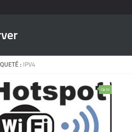
rver
IQUETÉ :
IPV4
36