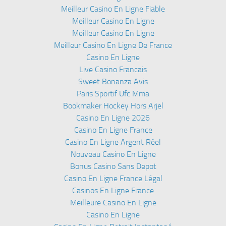
Meilleur Casino En Ligne Fiable
Meilleur Casino En Ligne
Meilleur Casino En Ligne
Meilleur Casino En Ligne De France
Casino En Ligne
Live Casino Francais
Sweet Bonanza Avis
Paris Sportif Ufc Mma
Bookmaker Hockey Hors Arjel
Casino En Ligne 2026
Casino En Ligne France
Casino En Ligne Argent Réel
Nouveau Casino En Ligne
Bonus Casino Sans Depot
Casino En Ligne France Légal
Casinos En Ligne France
Meilleure Casino En Ligne
Casino En Ligne