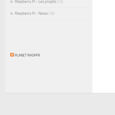
Raspberry Pi - Les projets
(23)
Raspberry Pi - News
(39)
PLANET RASPFR