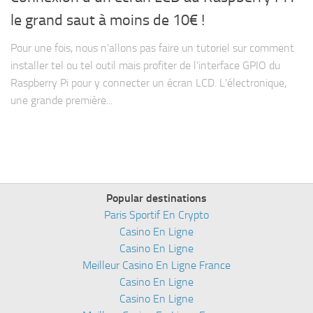
le grand saut à moins de 10€ !
Pour une fois, nous n’allons pas faire un tutoriel sur comment
installer tel ou tel outil mais profiter de l’interface GPIO du
Raspberry Pi pour y connecter un écran LCD. L’électronique,
une grande première...
Popular destinations
Paris Sportif En Crypto
Casino En Ligne
Casino En Ligne
Meilleur Casino En Ligne France
Casino En Ligne
Casino En Ligne