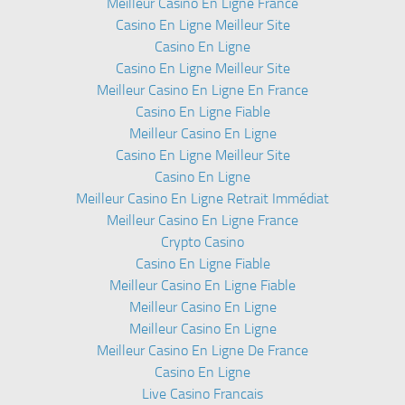
Meilleur Casino En Ligne France
Casino En Ligne Meilleur Site
Casino En Ligne
Casino En Ligne Meilleur Site
Meilleur Casino En Ligne En France
Casino En Ligne Fiable
Meilleur Casino En Ligne
Casino En Ligne Meilleur Site
Casino En Ligne
Meilleur Casino En Ligne Retrait Immédiat
Meilleur Casino En Ligne France
Crypto Casino
Casino En Ligne Fiable
Meilleur Casino En Ligne Fiable
Meilleur Casino En Ligne
Meilleur Casino En Ligne
Meilleur Casino En Ligne De France
Casino En Ligne
Live Casino Francais