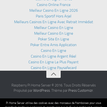
Casino Online France
Meilleur Casino En Ligne 2026
Paris Sportif Hors Arjel
Meilleurs Casinos En Ligne Avec Retrait Immédiat
Meilleur Casino En Ligne
Meilleur Casino En Ligne
Poker Site En Ligne
Poker Entre Amis Application
Casino En Ligne
Casino En Ligne Argent Réel
Casino En Ligne Le Plus Payant
Casino En Ligne Paysafecard
Raspberry Pi Home Server © 2016. Tous Droits Réservés
Propulsé par
WordPress
. Thème par
Press Customizr
.
Pi Home Server utilise des cookies avec des morceaux de framboises pour vous