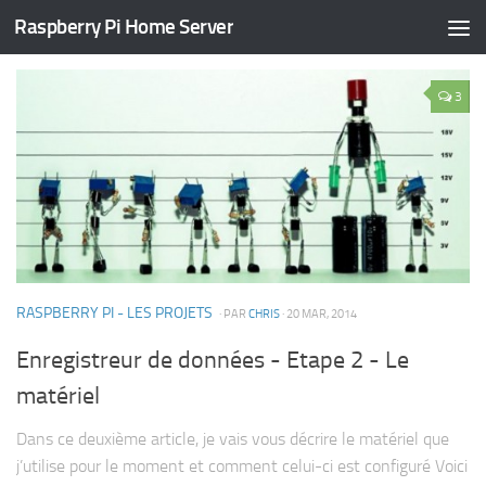
Raspberry Pi Home Server
ÉTIQUETÉ :
I2C
3
RASPBERRY PI - LES PROJETS
· PAR
CHRIS
· 20 MAR, 2014
Enregistreur de données - Etape 2 - Le
matériel
Dans ce deuxième article, je vais vous décrire le matériel que
j’utilise pour le moment et comment celui-ci est configuré Voici