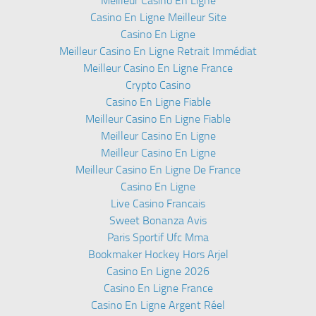
Meilleur Casino En Ligne
Casino En Ligne Meilleur Site
Casino En Ligne
Meilleur Casino En Ligne Retrait Immédiat
Meilleur Casino En Ligne France
Crypto Casino
Casino En Ligne Fiable
Meilleur Casino En Ligne Fiable
Meilleur Casino En Ligne
Meilleur Casino En Ligne
Meilleur Casino En Ligne De France
Casino En Ligne
Live Casino Francais
Sweet Bonanza Avis
Paris Sportif Ufc Mma
Bookmaker Hockey Hors Arjel
Casino En Ligne 2026
Casino En Ligne France
Casino En Ligne Argent Réel