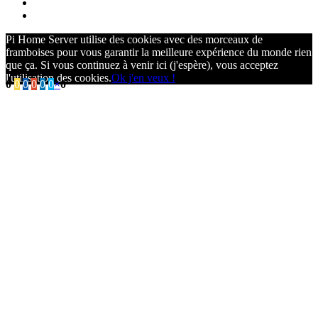
Pi Home Server utilise des cookies avec des morceaux de
framboises pour vous garantir la meilleure expérience du monde rien
que ça. Si vous continuez à venir ici (j'espère), vous acceptez
l'utilisation des cookies.
Ok j'en veux !
0
0
0
0
0
0
×
0