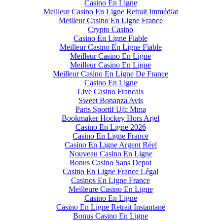
Casino En Ligne
Meilleur Casino En Ligne Retrait Immédiat
Meilleur Casino En Ligne France
Crypto Casino
Casino En Ligne Fiable
Meilleur Casino En Ligne Fiable
Meilleur Casino En Ligne
Meilleur Casino En Ligne
Meilleur Casino En Ligne De France
Casino En Ligne
Live Casino Francais
Sweet Bonanza Avis
Paris Sportif Ufc Mma
Bookmaker Hockey Hors Arjel
Casino En Ligne 2026
Casino En Ligne France
Casino En Ligne Argent Réel
Nouveau Casino En Ligne
Bonus Casino Sans Depot
Casino En Ligne France Légal
Casinos En Ligne France
Meilleure Casino En Ligne
Casino En Ligne
Casino En Ligne Retrait Instantané
Bonus Casino En Ligne