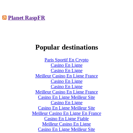
Planet RaspFR
Popular destinations
Paris Sportif En Crypto
Casino En Ligne
Casino En Ligne
Meilleur Casino En Ligne France
Casino En Ligne
Casino En Ligne
Meilleur Casino En Ligne France
Casino En Ligne Meilleur Site
Casino En Ligne
Casino En Ligne Meilleur Site
Meilleur Casino En Ligne En France
Casino En Ligne Fiable
Meilleur Casino En Ligne
Casino En Ligne Meilleur Site