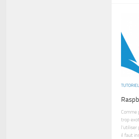
TUTORIE
Raspbe
Comme pr
trop exo
l’utilise
il faut ins