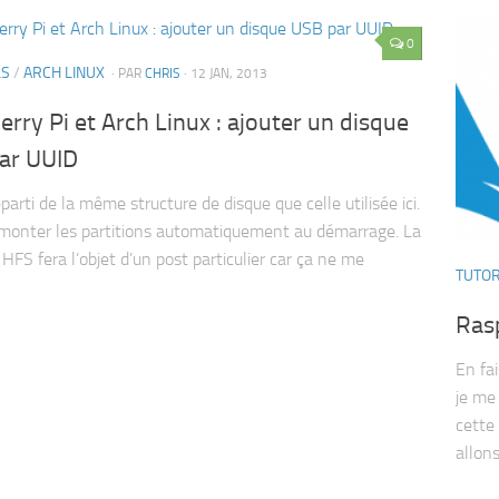
0
LS
/
ARCH LINUX
· PAR
CHRIS
· 12 JAN, 2013
rry Pi et Arch Linux : ajouter un disque
ar UUID
eparti de la même structure de disque que celle utilisée ici.
monter les partitions automatiquement au démarrage. La
 HFS fera l’objet d’un post particulier car ça ne me
TUTOR
Rasp
En fai
je me 
cette 
allons.