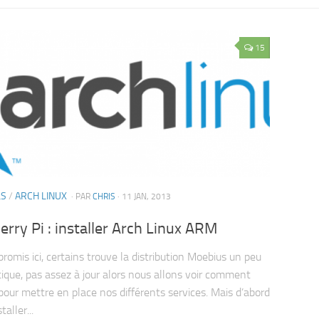
15
LS
/
ARCH LINUX
· PAR
CHRIS
· 11 JAN, 2013
rry Pi : installer Arch Linux ARM
omis ici, certains trouve la distribution Moebius un peu
tique, pas assez à jour alors nous allons voir comment
r pour mettre en place nos différents services. Mais d’abord
taller...