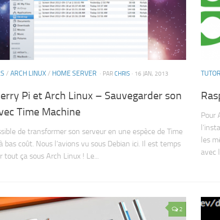
LS
/
ARCH LINUX
/
HOME SERVER
TUTOR
· PAR
CHRIS
· 16 JAN, 2013
erry Pi et Arch Linux – Sauvegarder son
Rasp
vec Time Machine
Pour 
l’ins
ossible de transformer son serveur en une espèce de Time
les m
à bas coût. Nous l’avions vu sous Debian ici. Il est temps
avec l
 tout ça sous Arch Linux ! Le...
2