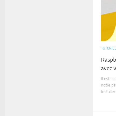
TUTORIE
Raspbe
avec 
Il est so
notre pet
Installe