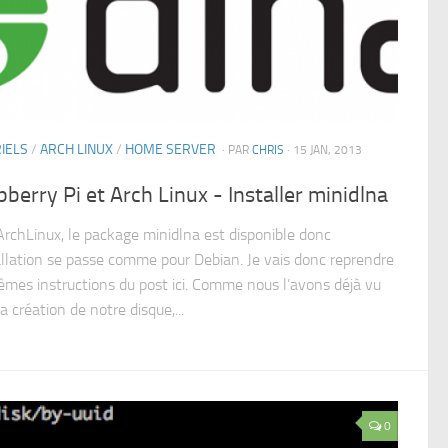
IELS
/
ARCH LINUX
/
HOME SERVER
· PAR
CHRIS
· 15 JAN, 2013
berry Pi et Arch Linux - Installer minidlna
ArchLinux, le package minidlna est disponible donc
tallation se passe comme pour Debian. Je vais donc reprendre
êmes instructions du post ici. Comme nous l’avons déjà vu
a création de notre disque,...
0