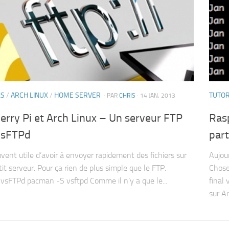
LS
/
ARCH LINUX
/
HOME SERVER
TUTOR
· PAR
CHRIS
· 14 JAN, 2013
rry Pi et Arch Linux – Un serveur FTP
Rasp
vsFTPd
par
uvent utile d’avoir à envoyer rapidement des fichiers sur
Aujou
it serveur. Pour ça rien de plus simple que le FTP.
Chose
r vsFTPd pacman -S vsftpd Comme il n’y a que le...
final 
sur Ar