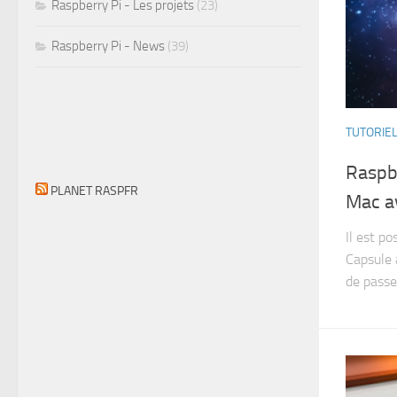
Raspberry Pi - Les projets
(23)
Raspberry Pi - News
(39)
TUTORIE
Raspb
PLANET RASPFR
Mac a
Il est p
Capsule 
de passer