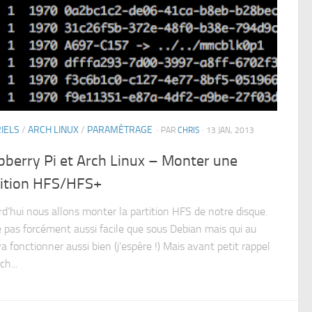
IELS
/
ARCH LINUX
/
PARAMÈTRAGE
· PAR
CHRIS
· 13 JAN, 2013
berry Pi et Arch Linux – Monter une
tition HFS/HFS+
rd’hui nous allons monter la partition HFS de notre disque.
 pas forcément aussi facile que sous Debian mais qui au
va fonctionner aussi bien (j’espère !) Mais avant petit rappel
ch...