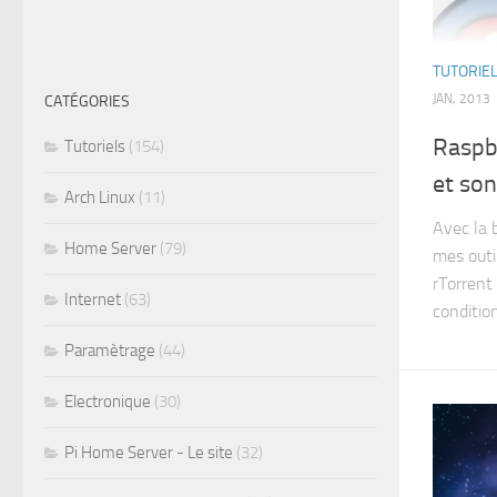
TUTORIE
JAN, 2013
CATÉGORIES
Raspbe
Tutoriels
(154)
et son
Arch Linux
(11)
Avec la 
Home Server
(79)
mes outil
rTorrent 
Internet
(63)
condition
Paramètrage
(44)
Electronique
(30)
Pi Home Server - Le site
(32)