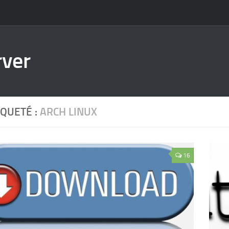
rver
IQUETÉ :
ARCH LINUX
16