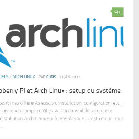
0
IELS
/
ARCH LINUX
· PAR
CHRIS
· 11 JAN, 2013
berry Pi et Arch Linux : setup du système
sant mes différents essais d’installation, configuration, etc. ,
suis rendu compte qu’il y avait un travail de setup pour
distribution Arch Linux sur le Raspberry Pi. C’est ce que nous
..