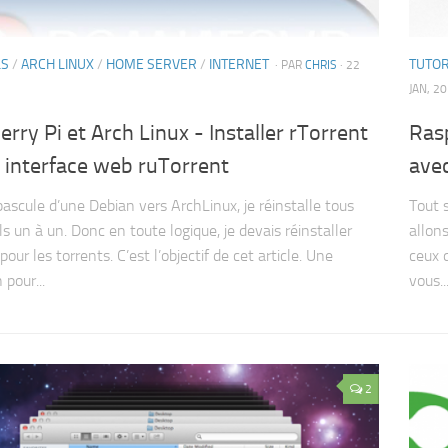
LS
/
ARCH LINUX
/
HOME SERVER
/
INTERNET
TUTOR
· PAR
CHRIS
· 22
JAN, 2
rry Pi et Arch Linux - Installer rTorrent
Rasp
 interface web ruTorrent
ave
bascule d’une Debian vers ArchLinux, je réinstalle tous
Tout 
s un à un. Donc en toute logique, je devais réinstaller
allons
pour les torrents. C’est l’objectif de cet article. Une
ceux 
 pour...
vous..
2