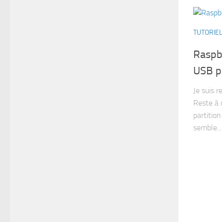
TUTORIE
Raspbe
USB p
Je suis r
Reste à 
partition
semble...