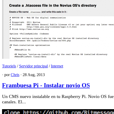
Tutoriels
/
Servidor principal
/
Internet
· por
Chris
· 28 Aug, 2013
Frambuesa Pi - Instalar novio OS
Un CMS nuevo instalable en tu Raspberry Pi. Novio OS fue cr
canales. El...