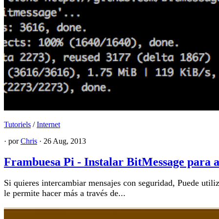
Tutoriels
/
Internet
· por
Chris
· 26 Aug, 2013
Frambuesa Pi - Instalar BitMessage para a
Si quieres intercambiar mensajes con seguridad, Puede utili
le permite hacer más a través de...