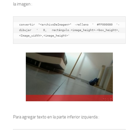
la imagen :
convertir "<archivoDeImagen>" -relleno ' #FF000080 '-
dibujar ' 0, rectángulo.<image_height>-<box_height>,
<Image_width>,<image_height>'
Para agregar texto en la parte inferior izquierda :