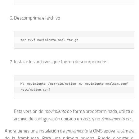
Descomprima el archivo
tar zxvf movimiento-mmal.tar.gz
Instalar los archivos que fueron descomprimidos
MV movimiento /usr/bin/motion mv movimiento-mmalcam.conf 
/etc/motion.conf
Esta versión de
movimiento
de forma predeterminada, utiliza el
archivo de configuración ubicado en
/etc.
y no
/movimiento etc.
.
Ahora tienes una instalación de
movimiento
la OMS apoya la cámara
de la frambuesa. Para una primera prueba, Puede ejecutar el