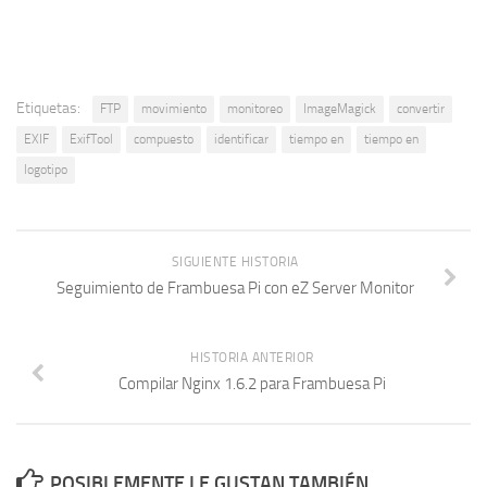
Etiquetas:
FTP
movimiento
monitoreo
ImageMagick
convertir
EXIF
ExifTool
compuesto
identificar
tiempo en
tiempo en
logotipo
SIGUIENTE HISTORIA
Seguimiento de Frambuesa Pi con eZ Server Monitor
HISTORIA ANTERIOR
Compilar Nginx 1.6.2 para Frambuesa Pi
POSIBLEMENTE LE GUSTAN TAMBIÉN....