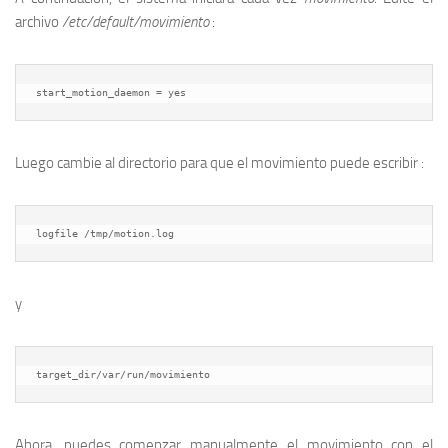
archivo
/etc/default/movimiento
:
start_motion_daemon = yes
Luego cambie al directorio para que el movimiento puede escribir :
logfile /tmp/motion.log
y
target_dir/var/run/movimiento
Ahora, puedes comenzar manualmente el movimiento con el