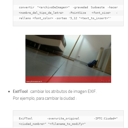
convertir "<archivoDeImagen>" 
-
gravedad 
Sudoeste
-
hacer 
<nombre_del_tipo_de_letra> 
-
PointSize <font_size>
-
relleno <font_color> 
-sorteo
 '
5,
12
"<text_to_insert>"'
ExifTool
: cambiar los atributos de imagen EXIF.
Por ejemplo, para cambiar la ciudad :
ExifTool 
-
overwrite_original 
-
IPTC
:
Ciudad
=
"
<ciudad_nombre>" "<filename_to_modify>"