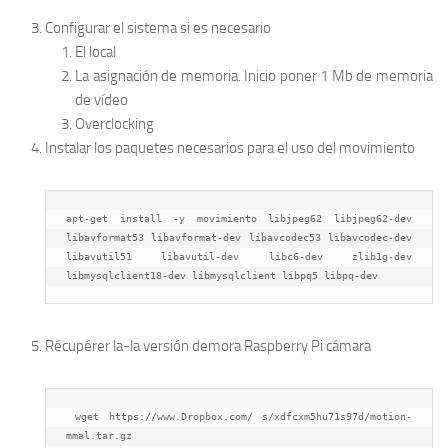
Configurar el sistema si es necesario
El local
La asignación de memoria. Inicio poner 1 Mb de memoria
de vídeo
Overclocking
Instalar los paquetes necesarios para el uso del movimiento
apt-get install -y movimiento libjpeg62 libjpeg62-dev 
libavformat53 libavformat-dev libavcodec53 libavcodec-dev 
libavutil51 libavutil-dev libc6-dev zlib1g-dev 
libmysqlclient18-dev libmysqlclient libpq5 libpq-dev
Récupérer la-la versión demora Raspberry Pi cámara
 wget https://www.Dropbox.com/ s/xdfcxm5hu71s97d/motion-
mmal.tar.gz