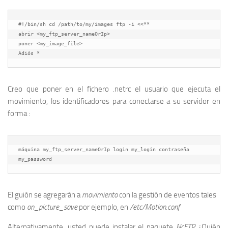
#!/bin/sh cd /path/to/my/images ftp -i <<**

abrir <my_ftp_server_nameOrIp>

poner <my_image_file>

Creo que poner en el fichero .netrc el usuario que ejecuta el
movimiento, los identificadores para conectarse a su servidor en
forma :
máquina my_ftp_server_nameOrIp login my_login contraseña 
my_password
El guión se agregarán a
movimiento
con la gestión de eventos tales
como
on_picture_save
por ejemplo, en
/etc/Motion.conf
Alternativamente, usted puede instalar el paquete
NcFTP
¿Quién