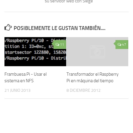
su servidor web con Siege
POSIBLEMENTE LE GUSTAN TAMBIÉN....
11
47
Frambuesa Pi - Usar el
Transformador el Raspberry
sistema en NFS
Pi en máquina del tiempo
21 JUNIO 2013
8 DICIEMBRE 2012