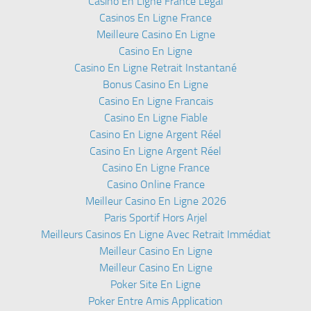
Casino En Ligne France Légal
Casinos En Ligne France
Meilleure Casino En Ligne
Casino En Ligne
Casino En Ligne Retrait Instantané
Bonus Casino En Ligne
Casino En Ligne Francais
Casino En Ligne Fiable
Casino En Ligne Argent Réel
Casino En Ligne Argent Réel
Casino En Ligne France
Casino Online France
Meilleur Casino En Ligne 2026
Paris Sportif Hors Arjel
Meilleurs Casinos En Ligne Avec Retrait Immédiat
Meilleur Casino En Ligne
Meilleur Casino En Ligne
Poker Site En Ligne
Poker Entre Amis Application