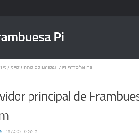
Frambuesa Pi
ELS
/
SERVIDOR PRINCIPAL
/
ELECTRÓNICA
vidor principal de Frambuesa
Fm
IS
·
18 AGOSTO 2013