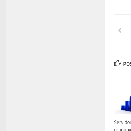
PO
Servidor
rendimi