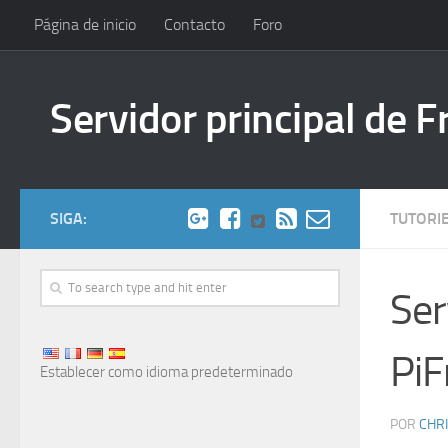
Página de inicio
Contacto
Foro
Servidor principal de 
SIGA:
TUTORI
Ser
Pi
Establecer como idioma predeterminado
POR
CHR