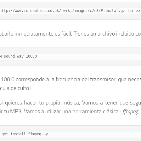
http://www.icrobotics.co.uk/ wiki/images/c/c3/Pifm.tar.gz tar zx
obarlo inmediatamente es fácil, Tienes un archivo incluido co
M sound.wav 100.0
r 100.0 corresponde a la frecuencia del transmisor, que neces
cula de culto !
si quieres hacer tu propia música, Vamos a tener que seg
ir tu MP3, Vamos a utilizar una herramienta clásica :
ffmpeg
.
 get install ffmpeg –y