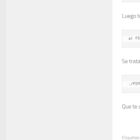
Luego t
ar ff
Se trat
./PIF
Que te d
Etiquetas