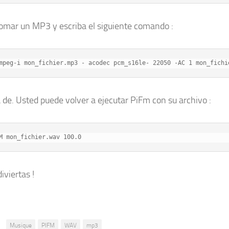
omar un MP3 y escriba el siguiente comando :
mpeg-i mon_fichier.mp3 - acodec pcm_s16le- 22050 -AC 1 mon_fichi
a de. Usted puede volver a ejecutar PiFm con su archivo :
M mon_fichier.wav 100.0
iviertas !
:
Musique
PIFM
WAV
mp3