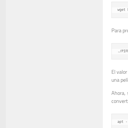
wget 
Para pr
./PIF
El valo
una pelí
Ahora, 
convert
apt -