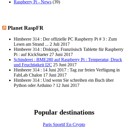
Raspberry Pi - News
(39)
Planet RaspFR
Himbeere 314 : Der offizielle PC Raspberry Pi # 3 : Zum
Lesen am Strand ...
2 Juli 2017
Himbeere 314 : Diskiopi, Französisch Tablette für Raspberry
Pi : auf KickStarter
27 Juni 2017
Schinderei : BME280 auf Raspberry Pi : Temperatur, Druck
und Feuchtigkeit I2C
25 Juni 2017
Himbeere 314 : 14 Juni 2017 : Tag zur freien Verfügung in
FabLab Chalon
17 Juni 2017
Himbeere 314 : Und wenn Sie schreiben ein Buch über
Python oder Arduino ?
12 Juni 2017
Popular destinations
Paris Sportif En Crypto