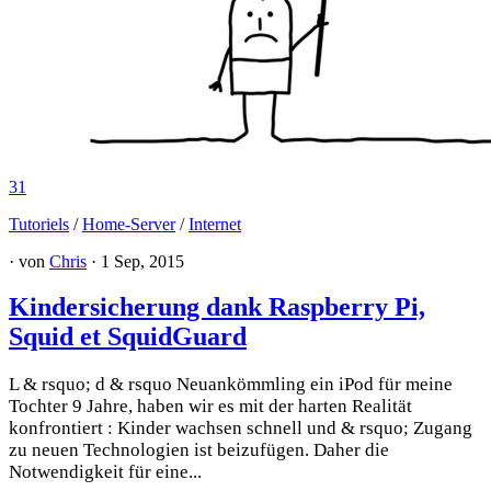
31
Tutoriels
/
Home-Server
/
Internet
· von
Chris
· 1 Sep, 2015
Kindersicherung dank Raspberry Pi,
Squid et SquidGuard
L & rsquo; d & rsquo Neuankömmling ein iPod für meine
Tochter 9 Jahre, haben wir es mit der harten Realität
konfrontiert : Kinder wachsen schnell und & rsquo; Zugang
zu neuen Technologien ist beizufügen. Daher die
Notwendigkeit für eine...