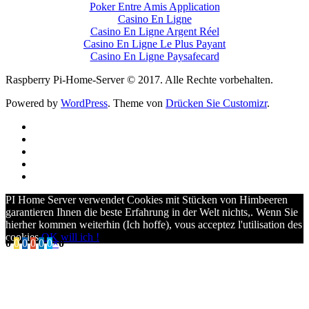
Poker Entre Amis Application
Casino En Ligne
Casino En Ligne Argent Réel
Casino En Ligne Le Plus Payant
Casino En Ligne Paysafecard
Raspberry Pi-Home-Server © 2017. Alle Rechte vorbehalten.
Powered by
WordPress
. Theme von
Drücken Sie Customizr
.
PI Home Server verwendet Cookies mit Stücken von Himbeeren
garantieren Ihnen die beste Erfahrung in der Welt nichts,. Wenn Sie
hierher kommen weiterhin (Ich hoffe),
vous acceptez l'utilisation des
cookies
.
OK will ich !
0
0
0
0
0
0
×
0