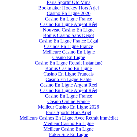
Paris Sportif Ufc Mma
Bookmaker Hockey Hors Arjel
Casino En Ligne 2026
Casino En Ligne France
Casino En Ligne Argent Réel
Nouveau Casino En Ligne
Bonus Casino Sans Depot
Casino En Ligne France Légal
Casinos En Ligne France
Meilleure Casino En Ligne
Casino En Ligne
Casino En Ligne Retrait Instantané
Bonus Casino En Ligne
Casino En Ligne Francais
Casino En Ligne Fiable
Casino En Ligne Argent Réel
Casino En Ligne Argent Réel
Casino En Ligne France
Casino Online France
Meilleur Casino En Ligne 2026
Paris Sportif Hors Arjel
Meilleurs Casinos En Ligne Avec Retrait Immédiat
Meilleur Casino En Ligne
Meilleur Casino En Ligne
Poker Site En Ligne