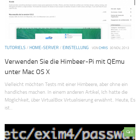
TUTORIELS
/
HOME-SERVER
/
EINSTELLUNG
· VON
CHRIS
· 30 NOV, 2013
Verwenden Sie die Himbeer-Pi mit QEmu
unter Mac OS X
Vielleicht möchten Tests mit einer Himbeere, aber ohne ein
handliches machen. In einem anderen Artikel, Ich hatte die
Möglichkeit, über VirtualBox Virtualisierung erwähnt.. Heute, Es
ist...
0