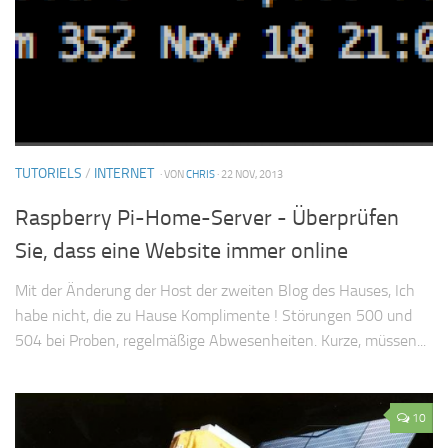
TUTORIELS
/
INTERNET
· VON
CHRIS
· 22 NOV, 2013
Raspberry Pi-Home-Server - Überprüfen
Sie, dass eine Website immer online
Mit der Änderung der Host der zweiten Blog des Hauses, Ich
habe nicht, die zu Hause Komplimente ! Störungen 500 und
504 bei Proben, regelmäßige Abwesenheiten. Kurze, müssen...
10