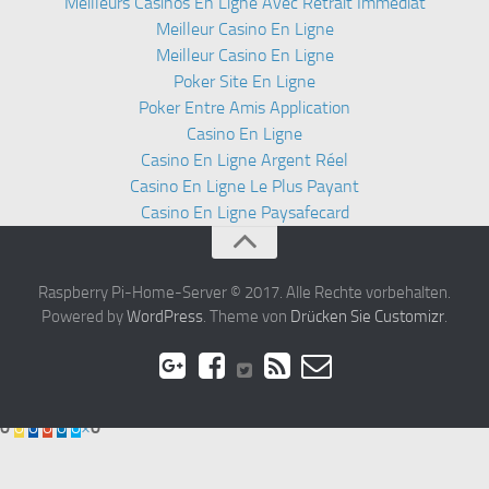
Meilleurs Casinos En Ligne Avec Retrait Immédiat
Meilleur Casino En Ligne
Meilleur Casino En Ligne
Poker Site En Ligne
Poker Entre Amis Application
Casino En Ligne
Casino En Ligne Argent Réel
Casino En Ligne Le Plus Payant
Casino En Ligne Paysafecard
Raspberry Pi-Home-Server © 2017. Alle Rechte vorbehalten.
Powered by
WordPress
. Theme von
Drücken Sie Customizr
.
0
0
0
0
0
0
×
0