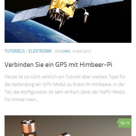
TUTORIELS
/
ELEKTRONIK
· VON
CHRIS
· 15 NOV, 2013
Verbinden Sie ein GPS mit Himbeer-Pi
Heute ist ca nicht wirklich ein Tutorial aber weitere Tipps für
die Verbindung ein GPS-Modul zu Ihrem Pi-Himbeere. In der
Tat, die Konfiguration ist sehr einfach dank der RaPS-Modul.
Für immer mein...
19