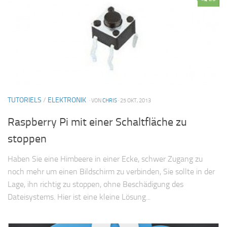
TUTORIELS
/
ELEKTRONIK
· VON
CHRIS
· 25 OKT, 2013
Raspberry Pi mit einer Schaltfläche zu
stoppen
Haben Sie eine Himbeere in einer Ecke, schwer Zugang zu
noch mehr um einen Bildschirm zu verbinden, Sie sollte in der
Lage, ihn richtig zu stoppen, ohne Beschädigung des
Dateisystems. Hier ist eine kleine Lösung...