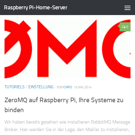
Raspberry Pi-Home-Server
KATEGORIE:
TUTORIELS
0
TUTORIELS
/
EINSTELLUNG
· VON
CHRIS
· 15 JAN, 2014
ZeroMQ auf Raspberry Pi, Ihre Systeme zu
binden
Wir haben bereits gesehen wie installieren RabbitMQ Message
Broker. Hier werden Sie in der Lage, den Makler zu installieren,