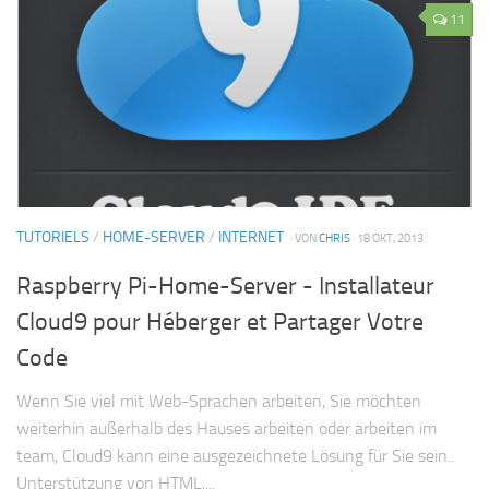
11
TUTORIELS
/
HOME-SERVER
/
INTERNET
· VON
CHRIS
· 18 OKT, 2013
Raspberry Pi-Home-Server - Installateur
Cloud9 pour Héberger et Partager Votre
Code
Wenn Sie viel mit Web-Sprachen arbeiten, Sie möchten
weiterhin außerhalb des Hauses arbeiten oder arbeiten im
team, Cloud9 kann eine ausgezeichnete Lösung für Sie sein..
Unterstützung von HTML,...