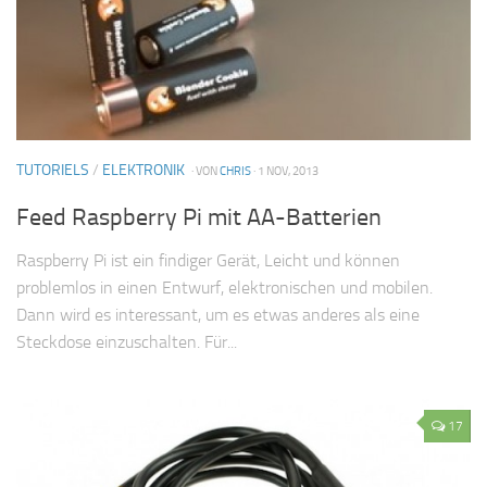
TUTORIELS
/
ELEKTRONIK
· VON
CHRIS
· 1 NOV, 2013
Feed Raspberry Pi mit AA-Batterien
Raspberry Pi ist ein findiger Gerät, Leicht und können
problemlos in einen Entwurf, elektronischen und mobilen.
Dann wird es interessant, um es etwas anderes als eine
Steckdose einzuschalten. Für...
17