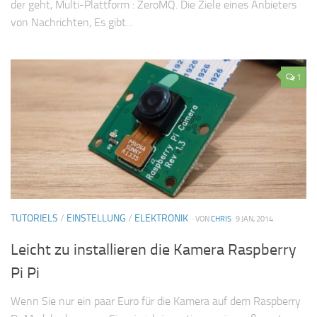
der geht, Multi-Plattform : ZeroMQ. Die Ziele eines Anbieters
von Nachrichten, Es gibt...
1
TUTORIELS
/
EINSTELLUNG
/
ELEKTRONIK
· VON
CHRIS
· 9 JAN, 2014
Leicht zu installieren die Kamera Raspberry
Pi Pi
Wenn Sie nur ein paar Euro für die Kamera auf dem Raspberry