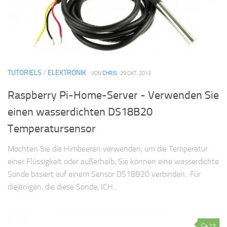
TUTORIELS
/
ELEKTRONIK
· VON
CHRIS
· 29 OKT, 2013
Raspberry Pi-Home-Server - Verwenden Sie
einen wasserdichten DS18B20
Temperatursensor
Möchten Sie die Himbeeren verwenden, um die Temperatur
einer Flüssigkeit oder außerhalb, Sie können eine wasserdichte
Sonde basiert auf einem Sensor DS18B20 verbinden.. Für
diejenigen, die diese Sonde, ICH...
23