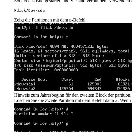
Sobald das Bild gestartet, und Sie sind verbunden, Verwenden
Fdisk/Dev/sda
Zeigt die Partitionen mit dem p-Befehl
Hinweis zum Jahresbeginn für den zweiten Block der partition
Löschen Sie die zweite Partition mit dem Befehl dann 2. Wenn 