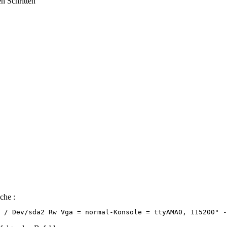
n Schritten
che :
 / Dev/sda2 Rw Vga = normal-Konsole = ttyAMA0, 115200" -