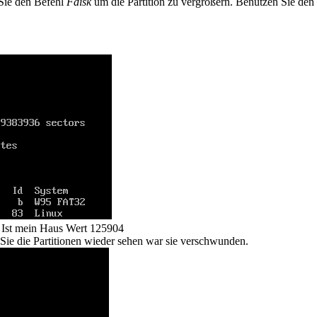
 Sie den Befehl
Fdisk
um die Partition zu vergrößern. Benutzen Sie den 
. Ist mein Haus Wert 125904
Sie die Partitionen wieder sehen war sie verschwunden.