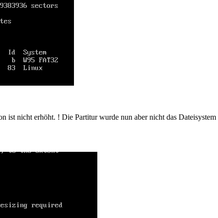
n ist nicht erhöht. ! Die Partitur wurde nun aber nicht das Dateisystem ! 