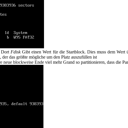
. Dort
Fdisk
Gibt einen Wert für die Startblock. Dies muss dem Wert 
k, der das größte mögliche um den Platz auszufüllen ist
 neue blockweise Ende viel mehr Grand so partitionieren, dass die Parti