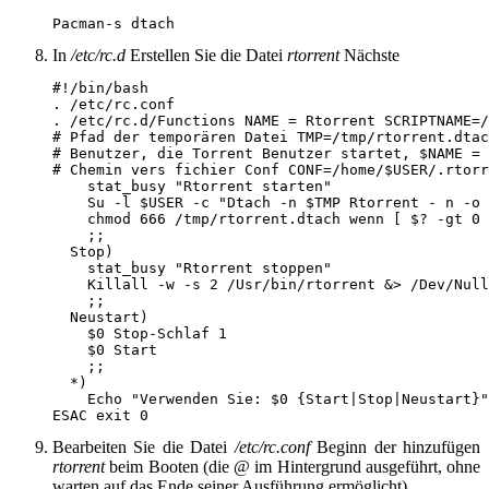
Pacman-s dtach
In
/etc/rc.d
Erstellen Sie die Datei
rtorrent
Nächste
#!/bin/bash

. /etc/rc.conf

. /etc/rc.d/Functions NAME = Rtorrent SCRIPTNAME=/
# Pfad der temporären Datei TMP=/tmp/rtorrent.dtac
# Benutzer, die Torrent Benutzer startet, $NAME =

# Chemin vers fichier Conf CONF=/home/$USER/.rtorr
    stat_busy "Rtorrent starten"

    Su -l $USER -c "Dtach -n $TMP Rtorrent - n -o 
    chmod 666 /tmp/rtorrent.dtach wenn [ $? -gt 0 
    ;;

  Stop)

    stat_busy "Rtorrent stoppen"

    Killall -w -s 2 /Usr/bin/rtorrent &> /Dev/Null
    ;;

  Neustart)

    $0 Stop-Schlaf 1

    $0 Start

    ;;

  *)

    Echo "Verwenden Sie: $0 {Start|Stop|Neustart}"

ESAC exit 0
Bearbeiten Sie die Datei
/etc/rc.conf
Beginn der hinzufügen
rtorrent
beim Booten (die @ im Hintergrund ausgeführt, ohne
warten auf das Ende seiner Ausführung ermöglicht)