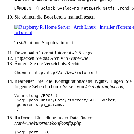
DÄMONEN =(Hwclock Syslog-ng Netzwerk Netfs Crond S
Sie können die Boot bereits manuell testen.
Test-Start und Stop des rtorrent
Download ruTorrentRutorrent - 3.5.tar.gz
Entpacken Sie das Archiv in
/Var/www
Ändern Sie die Verzeichnis-Rechte
Chown-r http:http/Var/Www/rutorrent
Bearbeiten Sie die Konfigurationsdatei Nginx. Fügen Sie
folgende Zeilen im block
Server
Von
/etc/nginx/nginx.conf
Vermietung /RPC2 {

 Scgi_pass Unix:/Home/rtorrent/SCGI.Socket;

 gehören scgi_params;

 }
RuTorrent Einstellung in der Datei ändern
/var/www/rutorrent/conf/config.php
$Scgi_port = 0;
