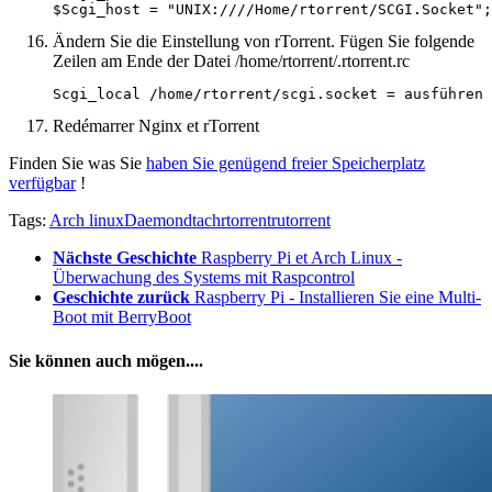
$Scgi_host = "UNIX:////Home/rtorrent/SCGI.Socket";
Ändern Sie die Einstellung von rTorrent. Fügen Sie folgende
Zeilen am Ende der Datei /home/rtorrent/.rtorrent.rc
Scgi_local /home/rtorrent/scgi.socket = ausführen 
Redémarrer Nginx et rTorrent
Finden Sie was Sie
haben Sie genügend freier Speicherplatz
verfügbar
!
Tags:
Arch linux
Daemon
dtach
rtorrent
rutorrent
Nächste Geschichte
Raspberry Pi et Arch Linux -
Überwachung des Systems mit Raspcontrol
Geschichte zurück
Raspberry Pi - Installieren Sie eine Multi-
Boot mit BerryBoot
Sie können auch mögen....