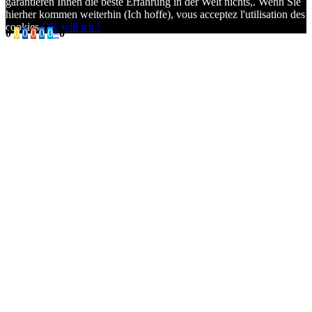
garantieren Ihnen die beste Erfahrung in der Welt nichts,. Wenn Sie
hierher kommen weiterhin (Ich hoffe),
vous acceptez l'utilisation des
cookies
.
OK will ich !
0
0
0
0
0
0
×
0