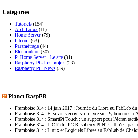
Catégories
Tutoriels
(154)
Arch Linux
(11)
Home Server
(79)
Internet
(63)
Paramètrage
(44)
Electronique
(30)
Pi Home Server - Le site
(31)
Raspberry Pi - Les projets
(23)
Raspberry Pi - News
(39)
Planet RaspFR
Framboise 314 : 14 juin 2017 : Journée du Libre au FabLab d
Framboise 314 : Et si vous écriviez un livre sur Python ou sur
Framboise 314 : SmartiPi Touch : un support pour l’écran tactil
Framboise 314 : L’Officiel PC Raspberry Pi N°2 : Il n’est pas t
Framboise 314 : Linux et Logiciels Libres au FabLab de Chal