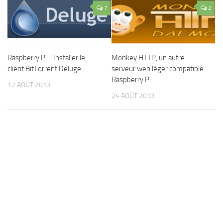
7
2
Raspberry Pi - Installer le
Monkey HTTP, un autre
client BitTorrent Deluge
serveur web léger compatible
Raspberry Pi
12 AOÛT 2013
24 AOÛT 2013