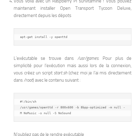
Vous voilà avec un Raspberry Pi survitaminé ! Vous pouvez
maintenant installer Open Transport Tycoon Deluxe,
directement depuis les dépots
apt-get install -y openttd
L’exécutable se trouve dans
/usr/games
. Pour plus de
simplicité pour l’exécution mais aussi lors de la connexion,
vous créez un script
start.sh
(chez moi je l’ai mis directement
dans
/root
) avec le contenu suivant :
#!/bin/sh

/usr/games/openttd -r 800x600 -b 8bpp-optimized -m null -
M NoMusic -s null -S NoSound
N’oubliez pas de le rendre exécutable