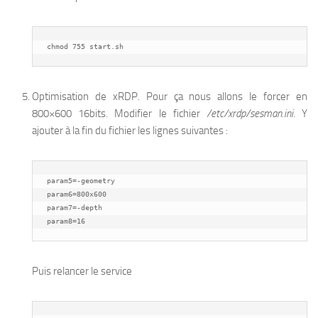
chmod 755 start.sh
Optimisation de xRDP. Pour ça nous allons le forcer en
800×600 16bits. Modifier le fichier
/etc/xrdp/sesman.ini
. Y
ajouter à la fin du fichier les lignes suivantes :
param5=-geometry

param6=800x600

param7=-depth

param8=16
Puis relancer le service