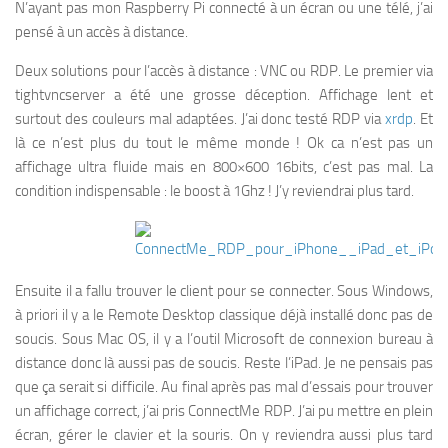
N’ayant pas mon Raspberry Pi connecté à un écran ou une télé, j’ai
pensé à un accès à distance.
Deux solutions pour l’accès à distance : VNC ou RDP. Le premier via
tightvncserver a été une grosse déception. Affichage lent et
surtout des couleurs mal adaptées. J’ai donc testé RDP via
xrdp
. Et
là ce n’est plus du tout le même monde ! Ok ca n’est pas un
affichage ultra fluide mais en 800×600 16bits, c’est pas mal. La
condition indispensable : le boost à 1Ghz ! J’y reviendrai plus tard.
Ensuite il a fallu trouver le client pour se connecter. Sous Windows,
à priori il y a le Remote Desktop classique déjà installé donc pas de
soucis. Sous Mac OS, il y a l’outil Microsoft de connexion bureau à
distance donc là aussi pas de soucis. Reste l’iPad. Je ne pensais pas
que ça serait si difficile. Au final après pas mal d’essais pour trouver
un affichage correct, j’ai pris ConnectMe RDP. J’ai pu mettre en plein
écran, gérer le clavier et la souris. On y reviendra aussi plus tard