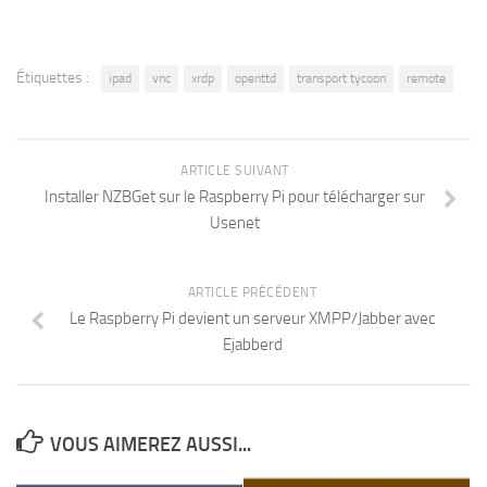
Étiquettes :
ipad
vnc
xrdp
openttd
transport tycoon
remote
ARTICLE SUIVANT
Installer NZBGet sur le Raspberry Pi pour télécharger sur
Usenet
ARTICLE PRÉCÉDENT
Le Raspberry Pi devient un serveur XMPP/Jabber avec
Ejabberd
VOUS AIMEREZ AUSSI...