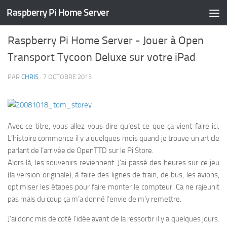
Raspberry Pi Home Server
TUTORIELS
/
HOME SERVER
0 COMMENTS
Raspberry Pi Home Server - Jouer à Open
Transport Tycoon Deluxe sur votre iPad
PAR
CHRIS
·
7 OCTOBRE 2013
Avec ce titre, vous allez vous dire qu’est ce que ça vient faire ici.
L’histoire commence il y a quelques mois quand je trouve un article
parlant de l’arrivée de OpenTTD sur le Pi Store.
Alors là, les souvenirs reviennent. J’ai passé des heures sur ce jeu
(la version originale), à faire des lignes de train, de bus, les avions,
optimiser les étapes pour faire monter le compteur. Ca ne rajeunit
pas mais du coup ça m’a donné l’envie de m’y remettre.
J’ai donc mis de coté l’idée avant de la ressortir il y a quelques jours.