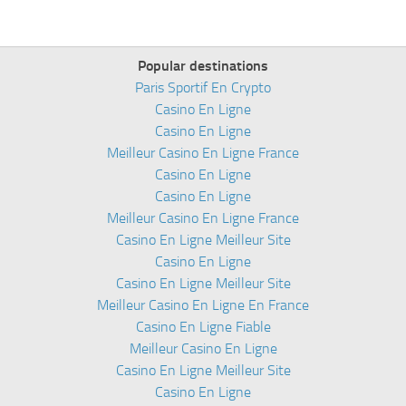
Popular destinations
Paris Sportif En Crypto
Casino En Ligne
Casino En Ligne
Meilleur Casino En Ligne France
Casino En Ligne
Casino En Ligne
Meilleur Casino En Ligne France
Casino En Ligne Meilleur Site
Casino En Ligne
Casino En Ligne Meilleur Site
Meilleur Casino En Ligne En France
Casino En Ligne Fiable
Meilleur Casino En Ligne
Casino En Ligne Meilleur Site
Casino En Ligne