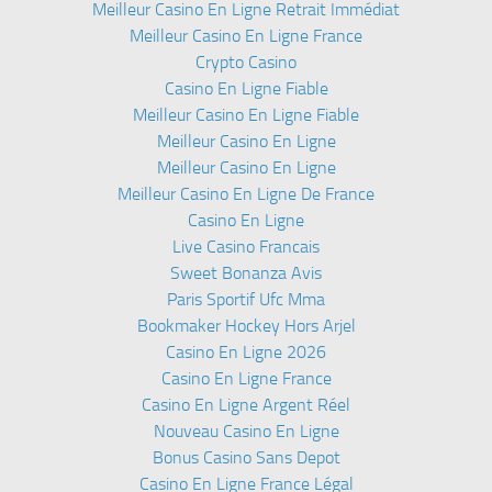
Meilleur Casino En Ligne Retrait Immédiat
Meilleur Casino En Ligne France
Crypto Casino
Casino En Ligne Fiable
Meilleur Casino En Ligne Fiable
Meilleur Casino En Ligne
Meilleur Casino En Ligne
Meilleur Casino En Ligne De France
Casino En Ligne
Live Casino Francais
Sweet Bonanza Avis
Paris Sportif Ufc Mma
Bookmaker Hockey Hors Arjel
Casino En Ligne 2026
Casino En Ligne France
Casino En Ligne Argent Réel
Nouveau Casino En Ligne
Bonus Casino Sans Depot
Casino En Ligne France Légal