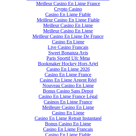
Meilleur Casino En Ligne France
Crypto Casino
Casino En Ligne Fiable
Meilleur Casino En Ligne Fiable
Meilleur Casino En Ligne
Meilleur Casino En Ligne
Meilleur Casino En Ligne De France
Casino En Ligne
Live Casino Francais
Sweet Bonanza Avis
Paris Sportif Ufc Mma
Bookmaker Hockey Hors Arjel
Casino En Ligne 2026
Casino En Ligne France
Casino En Ligne Argent Réel
Nouveau Casino En Ligne
Bonus Casino Sans Depot
Casino En Ligne France Légal
Casinos En Ligne France
Meilleure Casino En Ligne
Casino En Ligne
Casino En Ligne Retrait Instantané
Bonus Casino En Ligne
Casino En Ligne Francais
Casino En Ligne Fiable