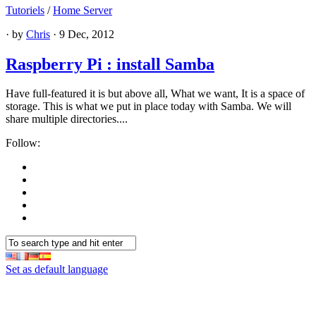
Tutoriels
/
Home Server
· by
Chris
· 9 Dec, 2012
Raspberry Pi : install Samba
Have full-featured it is but above all, What we want, It is a space of
storage. This is what we put in place today with Samba. We will
share multiple directories....
Follow:
Set as default language