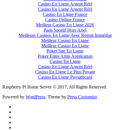
Casino En Ligne Argent Réel
Casino En Ligne Argent Réel
Casino En Ligne France
Casino Online France
Meilleur Casino En Ligne 2026
Paris Sportif Hors Arjel
Meilleurs Casinos En Ligne Avec Retrait Immédiat
Meilleur Casino En Ligne
Meilleur Casino En Ligne
Poker Site En Ligne
Poker Entre Amis Application
Casino En Ligne
Casino En Ligne Argent Réel
Casino En Ligne Le Plus Payant
Casino En Ligne Paysafecard
Raspberry Pi Home Server © 2017. All Rights Reserved.
Powered by
WordPress
. Theme by
Press Customizr
.