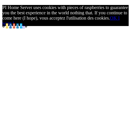
PI Home Server uses cookies with pieces of raspberries to guarantee
you the best experience in the world nothing that. If you continue to
come here (I hope),
vous acceptez l'utilisation des cookies
.
OK I
want !
0
0
0
0
0
0
×
0