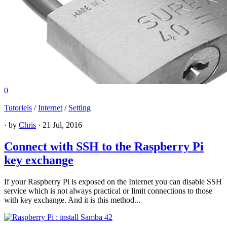
0
Tutoriels
/
Internet
/
Setting
· by
Chris
· 21 Jul, 2016
Connect with SSH to the Raspberry Pi
key exchange
If your Raspberry Pi is exposed on the Internet you can disable SSH
service which is not always practical or limit connections to those
with key exchange. And it is this method...
42