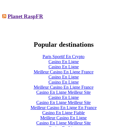
Planet RaspFR
Popular destinations
Paris Sportif En Crypto
Casino En Ligne
Casino En Ligne
Meilleur Casino En Ligne France
Casino En Ligne
Casino En Ligne
Meilleur Casino En Ligne France
Casino En Ligne Meilleur Site
Casino En Ligne
Casino En Ligne Meilleur Site
Meilleur Casino En Ligne En France
Casino En Ligne Fiable
Meilleur Casino En Ligne
Casino En Ligne Meilleur Site