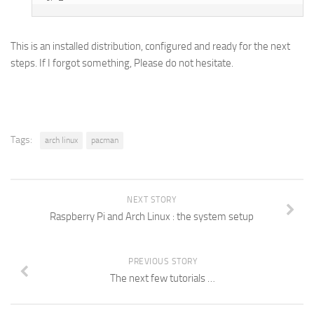
This is an installed distribution, configured and ready for the next
steps. If I forgot something, Please do not hesitate.
Tags:
arch linux
pacman
NEXT STORY
Raspberry Pi and Arch Linux : the system setup
PREVIOUS STORY
The next few tutorials …