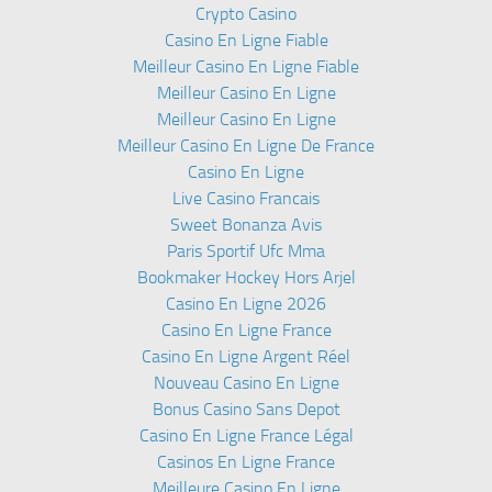
Crypto Casino
Casino En Ligne Fiable
Meilleur Casino En Ligne Fiable
Meilleur Casino En Ligne
Meilleur Casino En Ligne
Meilleur Casino En Ligne De France
Casino En Ligne
Live Casino Francais
Sweet Bonanza Avis
Paris Sportif Ufc Mma
Bookmaker Hockey Hors Arjel
Casino En Ligne 2026
Casino En Ligne France
Casino En Ligne Argent Réel
Nouveau Casino En Ligne
Bonus Casino Sans Depot
Casino En Ligne France Légal
Casinos En Ligne France
Meilleure Casino En Ligne