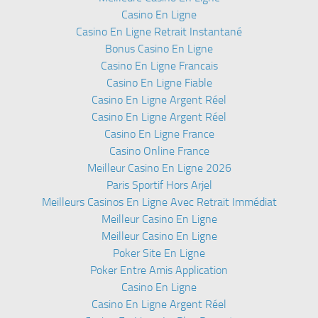
Casino En Ligne
Casino En Ligne Retrait Instantané
Bonus Casino En Ligne
Casino En Ligne Francais
Casino En Ligne Fiable
Casino En Ligne Argent Réel
Casino En Ligne Argent Réel
Casino En Ligne France
Casino Online France
Meilleur Casino En Ligne 2026
Paris Sportif Hors Arjel
Meilleurs Casinos En Ligne Avec Retrait Immédiat
Meilleur Casino En Ligne
Meilleur Casino En Ligne
Poker Site En Ligne
Poker Entre Amis Application
Casino En Ligne
Casino En Ligne Argent Réel