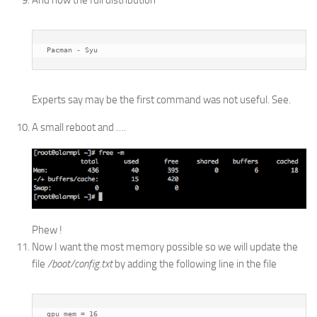
And now the full distribution
Pacman - Syu
Experts say may be the first command was not useful. See.
A small reboot and ….
Phew !
Now I want the most memory possible so we will update the
file
/boot/config.txt
by adding the following line in the file
gpu_mem = 16