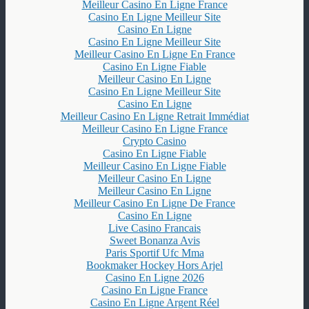
Meilleur Casino En Ligne France
Casino En Ligne Meilleur Site
Casino En Ligne
Casino En Ligne Meilleur Site
Meilleur Casino En Ligne En France
Casino En Ligne Fiable
Meilleur Casino En Ligne
Casino En Ligne Meilleur Site
Casino En Ligne
Meilleur Casino En Ligne Retrait Immédiat
Meilleur Casino En Ligne France
Crypto Casino
Casino En Ligne Fiable
Meilleur Casino En Ligne Fiable
Meilleur Casino En Ligne
Meilleur Casino En Ligne
Meilleur Casino En Ligne De France
Casino En Ligne
Live Casino Francais
Sweet Bonanza Avis
Paris Sportif Ufc Mma
Bookmaker Hockey Hors Arjel
Casino En Ligne 2026
Casino En Ligne France
Casino En Ligne Argent Réel