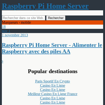
Raspberry Pi Home Server
Marqueurs › mobile
18
nov
1
1 novembre 2013
Raspberry Pi Home Server - Alimenter le
Raspberry avec des piles AA
Popular destinations
Paris Sportif En Crypto
Casino En Ligne
Casino En Ligne
Meilleur Casino En Ligne France
Casino En Ligne
Casino En Ligne