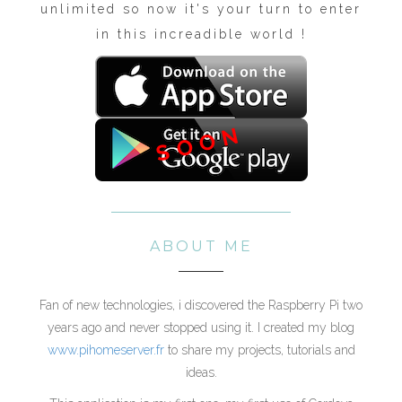
unlimited so now it's your turn to enter
in this increadible world !
SOON
ABOUT ME
Fan of new technologies, i discovered the Raspberry Pi two
years ago and never stopped using it. I created my blog
www.pihomeserver.fr
to share my projects, tutorials and
ideas.