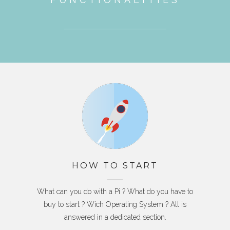
HOW TO START
onic
What can you do with a Pi ? What do you have to
o a
buy to start ? Wich Operating System ? All is
em.
answered in a dedicated section.